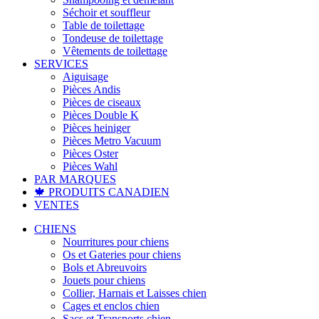
Séchoir et souffleur
Table de toilettage
Tondeuse de toilettage
Vêtements de toilettage
SERVICES
Aiguisage
Pièces Andis
Pièces de ciseaux
Pièces Double K
Pièces heiniger
Pièces Metro Vacuum
Pièces Oster
Pièces Wahl
PAR MARQUES
🍁 PRODUITS CANADIEN
VENTES
CHIENS
Nourritures pour chiens
Os et Gateries pour chiens
Bols et Abreuvoirs
Jouets pour chiens
Collier, Harnais et Laisses chien
Cages et enclos chien
Sacs et Transports chien