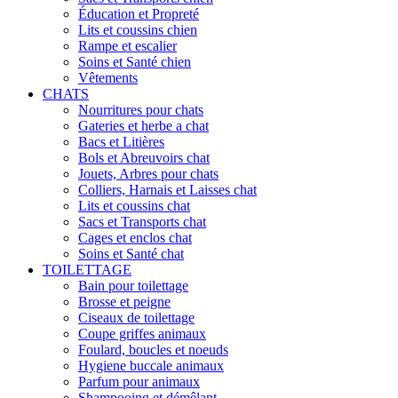
Éducation et Propreté
Lits et coussins chien
Rampe et escalier
Soins et Santé chien
Vêtements
CHATS
Nourritures pour chats
Gateries et herbe a chat
Bacs et Litières
Bols et Abreuvoirs chat
Jouets, Arbres pour chats
Colliers, Harnais et Laisses chat
Lits et coussins chat
Sacs et Transports chat
Cages et enclos chat
Soins et Santé chat
TOILETTAGE
Bain pour toilettage
Brosse et peigne
Ciseaux de toilettage
Coupe griffes animaux
Foulard, boucles et noeuds
Hygiene buccale animaux
Parfum pour animaux
Shampooing et démêlant