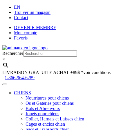
EN
Trouver un magasin
Contact
DEVENIR MEMBRE
Mon compte
Favoris
Aller
Aller
à
au
Rechercher
la
contenu
×
navigation
LIVRAISON GRATUITE ACHAT +89$
*voir conditions
1-866-964-6289
CHIENS
Nourritures pour chiens
Os et Gateries pour chiens
Bols et Abreuvoirs
Jouets pour chiens
Collier, Harnais et Laisses chien
Cages et enclos chien
Sacs et Transports chien