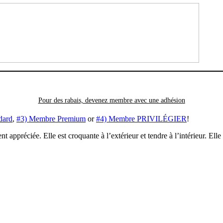
Pour des rabais, devenez membre avec
une adhésion
dard
,
#3) Membre Premium
or
#4) Membre PRIVILÉGIER
!
 appréciée. Elle est croquante à l’extérieur et tendre à l’intérieur. Elle 