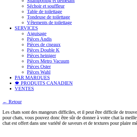
Shampooing et démêlant
Séchoir et souffleur
Table de toilettage
Tondeuse de toilettage
Vêtements de toilettage
SERVICES
Aiguisage
Pièces Andis
Pièces de ciseaux
Pièces Double K
Pièces heiniger
Pièces Metro Vacuum
Pièces Oster
Pièces Wahl
PAR MARQUES
🍁 PRODUITS CANADIEN
VENTES
← Retour
Les chats sont des mangeurs difficiles, et il peut être difficile de tr
pour chats, vous pouvez donc être sûr de donner à votre chat la meille
chat est offert dans une variété de saveurs et de textures pour plaire 