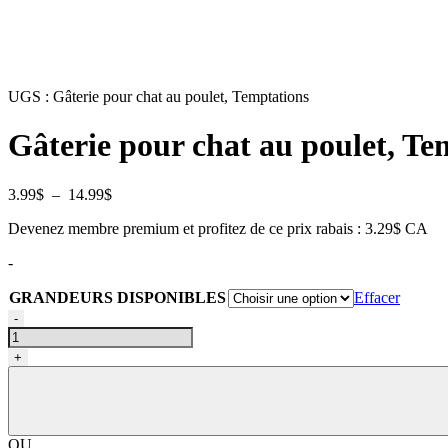
UGS :
Gâterie pour chat au poulet, Temptations
Gâterie pour chat au poulet, Te
Plage
3.99
$
–
14.99
$
de
Devenez membre premium et profitez de ce prix rabais : 3.29$ CA
prix :
3.99$
-
à
14.99$
GRANDEURS DISPONIBLES
Effacer
quantité
-
de
Gâterie
+
pour
chat
au
poulet,
Temptations
OU