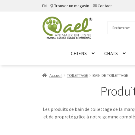
EN
Trouver un magasin
Contact
Aller
Aller
à
au
la
contenu
navigation
CHIENS
CHATS
Accueil
TOILETTAGE
BAIN DE TOILETTAGE
Produit
Les produits de bain de toilettage de la marq
et de propreté grâce à notre gamme complèt