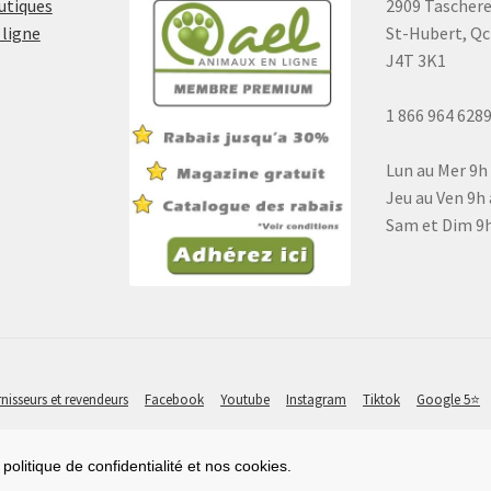
outiques
2909 Tascher
 ligne
St-Hubert, Qc
J4T 3K1
1 866 964 628
Lun au Mer 9h
Jeu au Ven 9h 
Sam et Dim 9h
nisseurs et revendeurs
Facebook
Youtube
Instagram
Tiktok
Google 5⭐
politique de confidentialité et nos cookies.