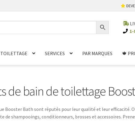
DEVE
LI
1-
TOILETTAGE
SERVICES
PAR MARQUES
🍁 PR
s de bain de toilettage Boos
ue Booster Bath sont réputés pour leur qualité et leur efficacité
e de shampooings, conditionneurs, brosses et accessoires. Prene
approuvés par les propriétaires d'animaux du monde entier.