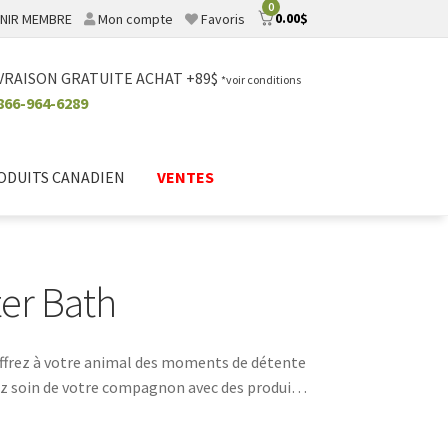
0
0.00
$
NIR MEMBRE
Mon compte
Favoris
VRAISON GRATUITE ACHAT +89$
*voir conditions
866-964-6289
ODUITS CANADIEN
VENTES
ter Bath
. Offrez à votre animal des moments de détente
z soin de votre compagnon avec des produits