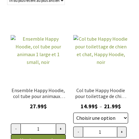
Ensemble Happy Hoodie,
Col tube Happy Hoodie
col tube pour animaux 1
pour toilettage de chien
large et 1 small, noir
et chat, Happy Hoodie,
Plage
27.99
$
14.99
$
21.99
$
–
noir
de
prix :
14.99$
-
+
quantité de Ensemble Happy Hoodie, col tube pour animaux 1 
-
+
quantité de Col tube Happy Hoo
à