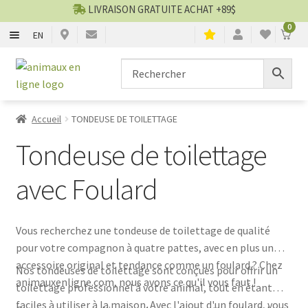
LIVRAISON GRATUITE ACHAT +89$
0
EN
CHIENS
Aller
Aller
▼
à
au
la
contenu
CHATS
▼
navigation
Accueil
TONDEUSE DE TOILETTAGE
TOILETTAGE
▼
Tondeuse de toilettage
SERVICES
▼
avec Foulard
PAR MARQUES
Vous recherchez une tondeuse de toilettage de qualité
pour votre compagnon à quatre pattes, avec en plus un
🍁 PRODUITS CANADIEN
accessoire original et tendance comme un foulard ? Chez
Nos tondeuses de toilettage sont conçues pour offrir un
animauxenligne.com, nous avons ce qu'il vous faut !
toilettage professionnel à votre animal, tout en étant
VENTES
faciles à utiliser à la maison. Avec l'ajout d'un foulard, vous