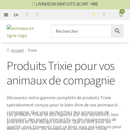
LIVRAISON GRATUITE ACHAT +89$
0
EN
CHIENS
Aller
Aller
▼
à
au
la
contenu
CHATS
▼
navigation
Accueil
Trixie
TOILETTAGE
▼
Produits Trixie pour vos
SERVICES
▼
animaux de compagnie
PAR MARQUES
Découvrez notre gamme complète de produits Trixie
spécialement conçus pour le bien-être de vos animaux de
🍁 PRODUITS CANADIEN
compagnie. Que vous recherchiez des accessoires de
Les produits Trixie se distinguent par leur durabilité, leur
transport, des jouets interactifs ou des équipements de
praticité et leur design innovant. Que ce soit pour les
VENTES
qualité, vous trouverez tout ce dont vous avez besoin pour
chiens, les chats, les rongeurs ou les oiseaux, Trixie