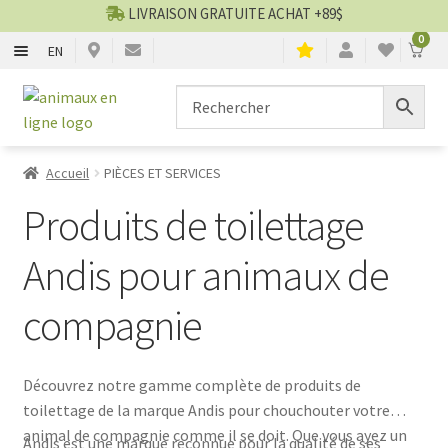
LIVRAISON GRATUITE ACHAT +89$
0
EN
CHIENS
Aller
Aller
▼
à
au
la
contenu
CHATS
▼
navigation
Accueil
PIÈCES ET SERVICES
TOILETTAGE
▼
Produits de toilettage
SERVICES
▼
Andis pour animaux de
compagnie
PAR MARQUES
🍁 PRODUITS CANADIEN
Découvrez notre gamme complète de produits de
toilettage de la marque Andis pour chouchouter votre
VENTES
animal de compagnie comme il se doit. Que vous ayez un
Andis est une marque reconnue pour la qualité de ses