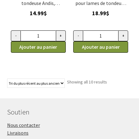
tondeuse Andis,
pour lames de tondeuse
AG/AGC/AGR/AGR+/Excel
professionnelle, Andis
14.99
$
18.99
$
5
-
+
-
+
quantité de OSCILLATEUR pour tondeuse Andis, AG/AGC/AG
quantité de Couteau en cérami
Ajouter au panier
Ajouter au panier
Showing all 10 results
Soutien
Nous contacter
Livraisons