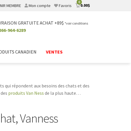
0
0.00
$
NIR MEMBRE
Mon compte
Favoris
VRAISON GRATUITE ACHAT +89$
*voir conditions
866-964-6289
ODUITS CANADIEN
VENTES
its qui répondent aux besoins des chats et des
r des
produits Van Ness
de la plus haute
 d'un jouet pour votre chien, Van Ness a tout
chat, Vanness