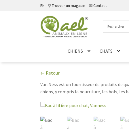
EN
Trouver un magasin
Contact
Aller
Aller
à
au
la
contenu
navigation
CHIENS
CHATS
← Retour
Van Ness est un fournisseur de produits de qu
chiens, y compris la nourriture, les bols, les 
qualité pour les animaux de compagnie. Que v
ce dont vous avez besoin pour que votre anim