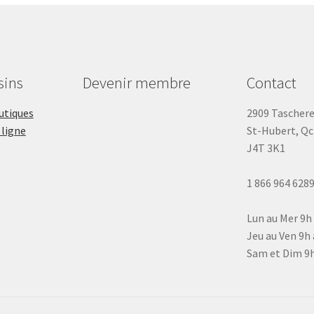
sins
Devenir membre
Contact
outiques
2909 Tascher
 ligne
St-Hubert, Qc
J4T 3K1
1 866 964 628
Lun au Mer 9h
Jeu au Ven 9h 
Sam et Dim 9h