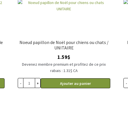
de
Noeud papillon de Noël pour chiens ou chats /
UNITAIRE
1.59
$
x
Devenez membre premium et profitez de ce prix
rabais : 1.31$ CA
-
+
-
Ajouter au panier