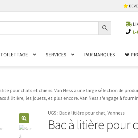
DEVE
LI
1-
TOILETTAGE
SERVICES
PAR MARQUES
🍁 PR
alité pour chats et chiens. Van Ness a une large sélection de produ
bacs à litière, les jouets, et plus encore. Van Ness s'engage à fourni
ous soyez à la recherche d'une nouvelle gamelle pour votre chat ou
UGS :
Bac à litière pour chat, Vanness
al soit heureux et en bonne santé.
Bac à litière pour 
🔍