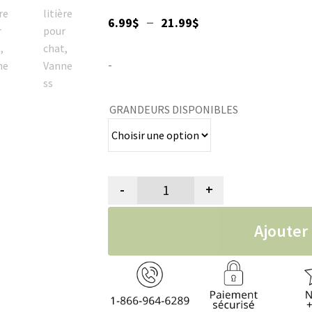
Plage
–
6.99
$
21.99
$
de
-
prix :
6.99$
GRANDEURS DISPONIBLES
à
21.99$
-
+
quantité de Bac à litière pour 
Ajouter