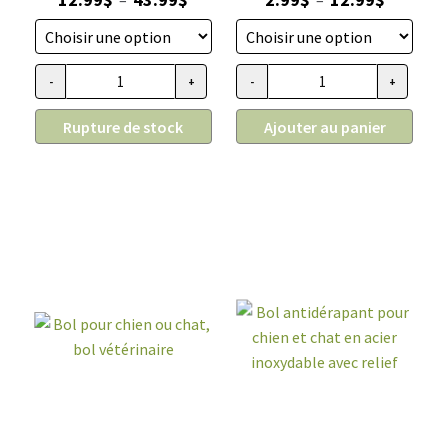
de
de
prix :
prix :
12.99$
2.99$
-
+
-
+
quantité de Chaudière pour chiens et chats en acier inoxydab
quantité de Bol pour chien ou c
à
à
43.99$
12.99$
Rupture de stock
Ajouter au panier