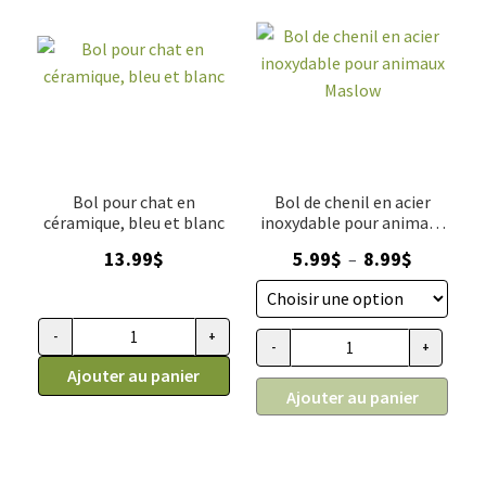
Bol pour chat en
Bol de chenil en acier
céramique, bleu et blanc
inoxydable pour animaux
Maslow
Plage
13.99
$
5.99
$
8.99
$
–
de
prix :
5.99$
-
+
quantité de Bol pour chat en céramique, bleu et blanc
-
+
quantité de Bol de chenil en a
à
Ajouter au panier
8.99$
Ajouter au panier