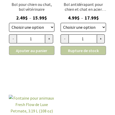
Bol pour chien ou chat,
Bol antidérapant pour
bol vétérinaire
chien et chat en acier
inoxydable avec relief
Plage
Plage
2.49
$
15.99
$
4.99
$
17.99
$
–
–
de
de
prix :
prix :
2.49$
4.99$
-
+
-
+
quantité de Bol pour chien ou chat, bol vétérinaire
quantité de Bol antidérapant po
à
à
15.99$
17.99$
Ajouter au panier
Rupture de stock