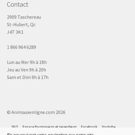
Contact
2909 Taschereau
St-Hubert, Qc
J4T 3K1
1 866 964 6289
Lun au Mer 9h à 18h
Jeu au Ven 9h à 20h
Sam et Dim 9h à 17h
© Animauxenligne.com 2026
SEO
Espace fournisseurs et revendeurs
Facebook
Youtube
Instagram
Tiktok
Google 5⭐
Plan du site