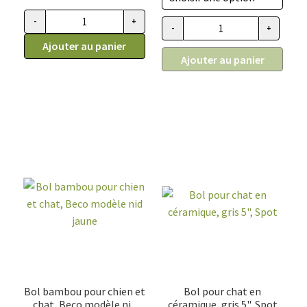
prix :
9.99$
-
+
quantité de Bol pour chat et petit chien en bambou rose, Be
-
+
quantité de Bol bambou pour c
à
Ajouter au panier
13.99$
Ajouter au panier
Bol bambou pour chien et
Bol pour chat en
chat, Beco modèle nid
céramique, gris 5", Spot