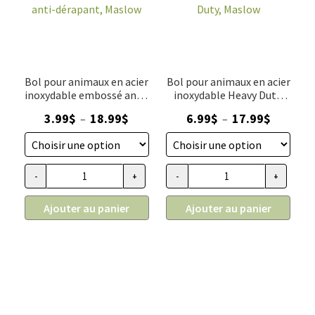
Bol pour animaux en acier
Bol pour animaux en acier
inoxydable embossé anti-
inoxydable Heavy Duty,
dérapant, Maslow
Maslow
Plage
Plage
3.99
$
18.99
$
6.99
$
17.99
$
–
–
de
de
prix :
prix :
3.99$
6.99$
-
+
-
+
quantité de Bol pour animaux en acier inoxydable embossé 
quantité de Bol pour animaux e
à
à
18.99$
17.99$
Ajouter au panier
Ajouter au panier