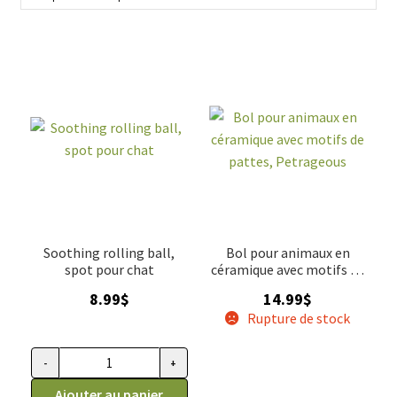
aux besoins de votre chat. Optez pour la praticité et le
confort en choisissant parmi notre sélection de bols et
abreuvoirs simples pour chat. Offrez à votre compagnon
félin le meilleur pour son bien-être au quotidien.
Soothing rolling ball,
Bol pour animaux en
spot pour chat
céramique avec motifs de
pattes, Petrageous
8.99
$
14.99
$
Rupture de stock
-
+
quantité de Soothing rolling ball, spot pour chat
Ajouter au panier