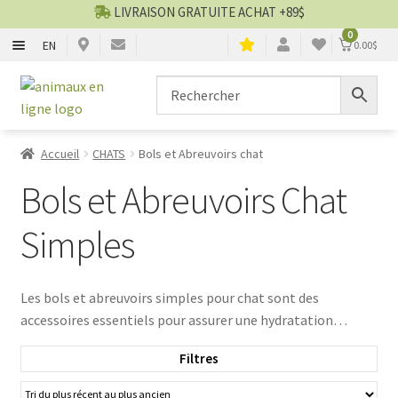
LIVRAISON GRATUITE ACHAT +89$
0
EN
0.00
$
CHIENS
Aller
Aller
▼
à
au
la
contenu
CHATS
▼
navigation
Accueil
CHATS
Bols et Abreuvoirs chat
TOILETTAGE
▼
Bols et Abreuvoirs Chat
SERVICES
▼
Simples
PAR MARQUES
Les bols et abreuvoirs simples pour chat sont des
accessoires essentiels pour assurer une hydratation
🍁 PRODUITS CANADIEN
adéquate à votre animal de compagnie. Chez
Filtres
Animauxenligne.com, nous vous proposons une gamme
VENTES
variée de produits de qualité, faciles à nettoyer et adaptés