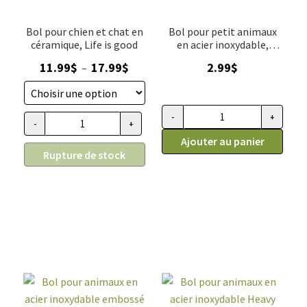
Bol pour chien et chat en
Bol pour petit animaux
céramique, Life is good
en acier inoxydable,
Maslow, 6 oz ( 3/4 tasse )
Plage
11.99
$
17.99
$
2.99
$
–
de
prix :
11.99$
-
+
quantité de Bol pour petit anim
-
+
quantité de Bol pour chien et chat en céramique, Life is good
à
Ajouter au panier
17.99$
Rupture de stock