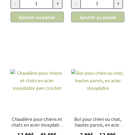
10.99$
10.99$
-
+
-
+
quantité de Bol Maslow vert et gris avec motifs pour animau
quantité de Bol Maslow rose et
à
à
23.99$
23.99$
Ajouter au panier
Ajouter au panier
Chaudière pour chiens et
Bol pour chien ou chat,
chats en acier inoxydable
hautes parois, en acier
avec crochet
inoxydable
Plage
Plage
12.99
$
43.99
$
2.99
$
12.99
$
–
–