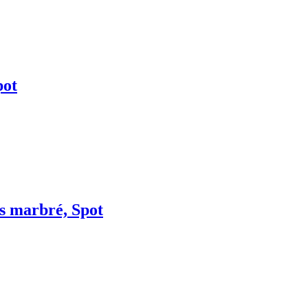
pot
is marbré, Spot