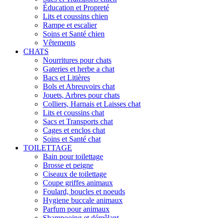
Éducation et Propreté
Lits et coussins chien
Rampe et escalier
Soins et Santé chien
Vêtements
CHATS
Nourritures pour chats
Gateries et herbe a chat
Bacs et Litières
Bols et Abreuvoirs chat
Jouets, Arbres pour chats
Colliers, Harnais et Laisses chat
Lits et coussins chat
Sacs et Transports chat
Cages et enclos chat
Soins et Santé chat
TOILETTAGE
Bain pour toilettage
Brosse et peigne
Ciseaux de toilettage
Coupe griffes animaux
Foulard, boucles et noeuds
Hygiene buccale animaux
Parfum pour animaux
Shampooing et démêlant