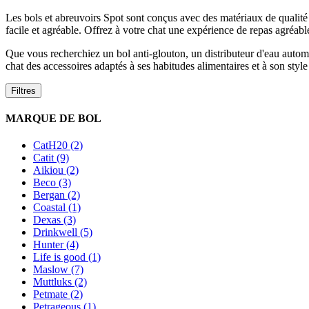
Les bols et abreuvoirs Spot sont conçus avec des matériaux de qualité a
facile et agréable. Offrez à votre chat une expérience de repas agréab
Que vous recherchiez un bol anti-glouton, un distributeur d'eau automa
chat des accessoires adaptés à ses habitudes alimentaires et à son style
Filtres
MARQUE DE BOL
CatH20 (2)
Catit (9)
Aikiou (2)
Beco (3)
Bergan (2)
Coastal (1)
Dexas (3)
Drinkwell (5)
Hunter (4)
Life is good (1)
Maslow (7)
Muttluks (2)
Petmate (2)
Petrageous (1)