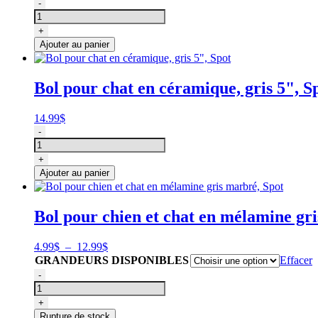
quantité
-
de
Soothing
+
rolling
Ajouter au panier
ball,
spot
pour
Bol pour chat en céramique, gris 5", S
chat
14.99
$
quantité
-
de
Bol
+
pour
Ajouter au panier
chat
en
céramique,
Bol pour chien et chat en mélamine gr
gris
5",
Spot
Plage
4.99
$
–
12.99
$
de
GRANDEURS DISPONIBLES
Effacer
prix :
quantité
-
4.99$
de
à
Bol
+
12.99$
pour
Rupture de stock