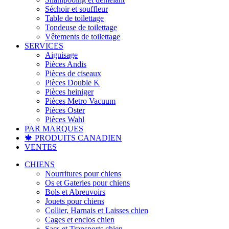
Séchoir et souffleur
Table de toilettage
Tondeuse de toilettage
Vêtements de toilettage
SERVICES
Aiguisage
Pièces Andis
Pièces de ciseaux
Pièces Double K
Pièces heiniger
Pièces Metro Vacuum
Pièces Oster
Pièces Wahl
PAR MARQUES
🍁 PRODUITS CANADIEN
VENTES
CHIENS
Nourritures pour chiens
Os et Gateries pour chiens
Bols et Abreuvoirs
Jouets pour chiens
Collier, Harnais et Laisses chien
Cages et enclos chien
Sacs et Transports chien