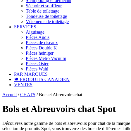
Shampooing et démêlant
Séchoir et souffleur
Table de toilettage
Tondeuse de toilettage
Vêtements de toilettage
SERVICES
Aiguisage
Pièces Andis
Pièces de ciseaux
Pièces Double K
Pièces heiniger
Pièces Metro Vacuum
Pièces Oster
Pièces Wahl
PAR MARQUES
🍁 PRODUITS CANADIEN
VENTES
Accueil
/
CHATS
/
Bols et Abreuvoirs chat
Bols et Abreuvoirs chat Spot
Découvrez notre gamme de bols et abreuvoirs pour chat de la marque Sp
sélection de produits Spot, vous trouverez des bols de différentes tail