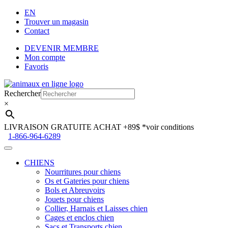
EN
Trouver un magasin
Contact
DEVENIR MEMBRE
Mon compte
Favoris
Aller
Aller
à
au
Rechercher
la
contenu
×
navigation
LIVRAISON GRATUITE ACHAT +89$
*voir conditions
1-866-964-6289
CHIENS
Nourritures pour chiens
Os et Gateries pour chiens
Bols et Abreuvoirs
Jouets pour chiens
Collier, Harnais et Laisses chien
Cages et enclos chien
Sacs et Transports chien