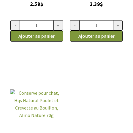
2.59
$
2.39
$
Oven-Baked 3oz
70g
-
+
-
+
quantité de Conserve pour chat, Entrée De Poitrine De Poul
quantité de Conserve pour chat
Ajouter au panier
Ajouter au panier