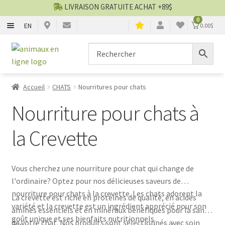
LIVRAISON GRATUITE ACHAT +89$
0
EN
0.00
$
CHIENS
Aller
Aller
▼
à
au
la
contenu
CHATS
▼
navigation
Accueil
CHATS
Nourritures pour chats
TOILETTAGE
▼
Nourriture pour chats à
SERVICES
▼
la Crevette
PAR MARQUES
Vous cherchez une nourriture pour chat qui change de
l'ordinaire? Optez pour nos délicieuses saveurs de
🍁 PRODUITS CANADIEN
nourriture pour chats à la crevette. Les chats adorent la
La crevette est riche en protéines de qualité, en acides
variété et la crevette est un ingrédient apprécié pour son
aminés essentiels et en minéraux bénéfiques pour la santé
VENTES
goût unique et ses bienfaits nutritionnels.
de votre chat. Nos produits sont sélectionnés avec soin