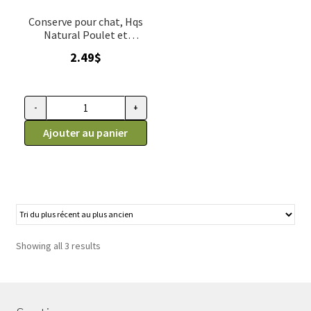
Conserve pour chat, Hqs
Natural Poulet et
Crevette au Bouillon,
2.49
$
Almo Nature 70g
-
+
quantité de Conserve pour chat, Hqs Natural Poulet et Creve
Ajouter au panier
Showing all 3 results