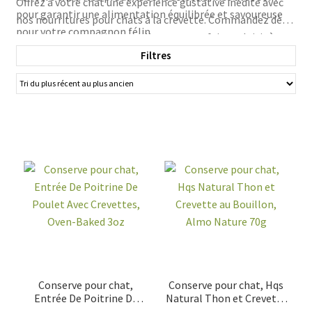
Offrez à votre chat une expérience gustative inédite avec
pour garantir une alimentation équilibrée et savoureuse
nos nourritures pour chats à la crevette. Commandez dès
pour votre compagnon félin.
maintenant sur animauxenligne.com et faites plaisir à
votre chat tout en lui offrant une alimentation saine et
Filtres
adaptée à ses besoins.
Conserve pour chat,
Conserve pour chat, Hqs
Entrée De Poitrine De
Natural Thon et Crevette
Poulet Avec Crevettes,
au Bouillon, Almo Nature