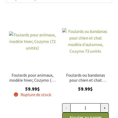
Cozymo, synonymes de douceur et d'élégance pour vos
amis à poil.
Foulards pour animaux,
Foulards ou bandanas
modèle hiver, Cozymo (72
pour chien et chat
unités)
modèle d'automne,
59.99
$
59.99
$
Cozymo 72 unités
Rupture de stock
-
+
quantité de Foulards ou banda
Ajouter au panier