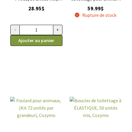
Cozymo
modèle de NOËL (72
28.95
$
59.99
$
unités), Cozymo
Rupture de stock
-
+
quantité de Boucles de toilettage à PINCE, 50 unités mix, C
Ajouter au panier