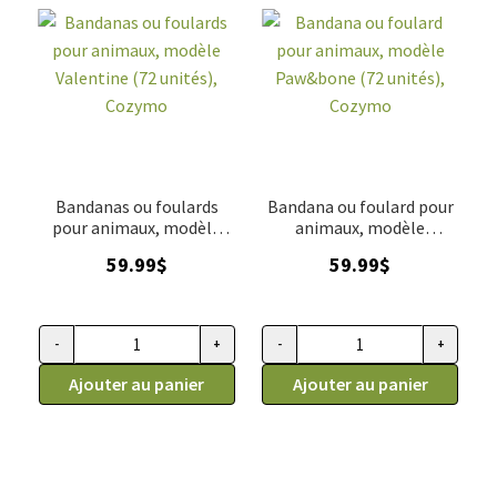
Bandanas ou foulards
Bandana ou foulard pour
pour animaux, modèle
animaux, modèle
Valentine (72 unités),
Paw&bone (72 unités),
59.99
$
59.99
$
Cozymo
Cozymo
-
+
-
+
quantité de Bandanas ou foulards pour animaux, modèle Vale
quantité de Bandana ou foular
Ajouter au panier
Ajouter au panier