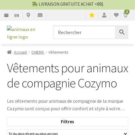
LIVRAISON GRATUITE ACHAT +89$
0
EN
CHIENS
Aller
Aller
▼
à
au
la
contenu
CHATS
▼
navigation
Accueil
CHIENS
Vêtements
TOILETTAGE
▼
Vêtements pour animaux
SERVICES
▼
de compagnie Cozymo
PAR MARQUES
Les vêtements pour animaux de compagnie de la marque
Cozymo sont conçus pour offrir confort et style à votre
🍁 PRODUITS CANADIEN
compagnon. Découvrez une sélection de manteaux, pulls
Filtres
et accessoires tendance. Offrez à votre animal une garde-
VENTES
robe unique et de qualité. Optez pour des vêtements