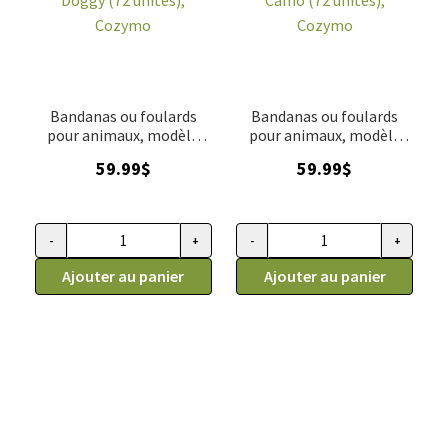
Bandanas ou foulards
Bandanas ou foulards
pour animaux, modèle
pour animaux, modèle
Doggy (72 unités),
Camo (72 unités),
59.99
$
59.99
$
Cozymo
Cozymo
-
+
-
+
quantité de Bandanas ou foulards pour animaux, modèle Dog
quantité de Bandanas ou foula
Ajouter au panier
Ajouter au panier