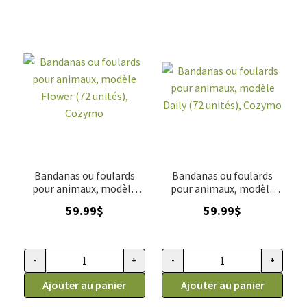
Bandanas ou foulards
Bandanas ou foulards
pour animaux, modèle
pour animaux, modèle
Flower (72 unités),
Daily (72 unités), Cozymo
59.99
$
59.99
$
Cozymo
-
+
-
+
quantité de Bandanas ou foulards pour animaux, modèle Flo
quantité de Bandanas ou foular
Ajouter au panier
Ajouter au panier