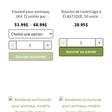
Foulard pour animaux,
Boucles de toilettage à
(Kit 72 unités par
ÉLASTIQUE, 50 unités
grandeur), Cozymo
mix, Cozymo
Plage
53.99
$
68.99
$
28.95
$
–
de
prix :
53.99$
-
+
quantité de Boucles de toilett
-
+
quantité de Foulard pour animaux, (Kit 72 unités par grande
à
Ajouter au panier
68.99$
Ajouter au panier