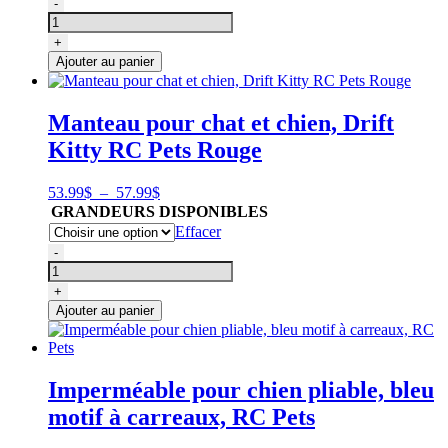
quantité
-
à
de
57.99$
Manteau
+
pour
Ajouter au panier
chat
et
chien,
Manteau pour chat et chien, Drift
Drift
Kitty RC Pets Rouge
Kitty
RC
Pets
Plage
53.99
$
–
57.99
$
Noir
de
GRANDEURS DISPONIBLES
prix :
Effacer
53.99$
quantité
-
à
de
57.99$
Manteau
+
pour
Ajouter au panier
chat
et
chien,
Drift
Imperméable pour chien pliable, bleu
Kitty
motif à carreaux, RC Pets
RC
Pets