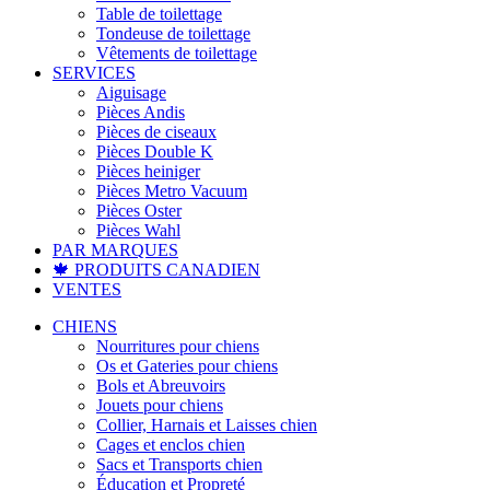
Table de toilettage
Tondeuse de toilettage
Vêtements de toilettage
SERVICES
Aiguisage
Pièces Andis
Pièces de ciseaux
Pièces Double K
Pièces heiniger
Pièces Metro Vacuum
Pièces Oster
Pièces Wahl
PAR MARQUES
🍁 PRODUITS CANADIEN
VENTES
CHIENS
Nourritures pour chiens
Os et Gateries pour chiens
Bols et Abreuvoirs
Jouets pour chiens
Collier, Harnais et Laisses chien
Cages et enclos chien
Sacs et Transports chien
Éducation et Propreté