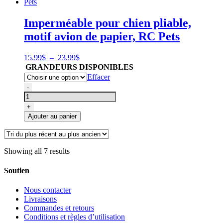
Motif
Nuage
Imperméable pour chien pliable,
Rose,
motif avion de papier, RC Pets
RC
Pets
Plage
15.99
$
–
23.99
$
de
GRANDEURS DISPONIBLES
prix :
Effacer
15.99$
quantité
-
à
de
23.99$
Imperméable
+
pour
Ajouter au panier
chien
pliable,
motif
avion
Showing all 7 results
de
papier,
Soutien
RC
Pets
Nous contacter
Livraisons
Commandes et retours
Conditions et règles d’utilisation