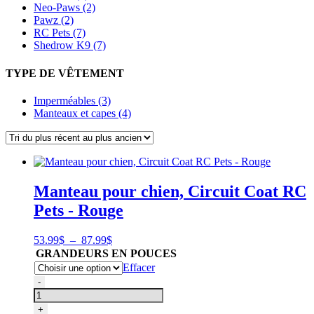
Neo-Paws (2)
Pawz (2)
RC Pets (7)
Shedrow K9 (7)
TYPE DE VÊTEMENT
Imperméables (3)
Manteaux et capes (4)
Manteau pour chien, Circuit Coat RC
Pets - Rouge
Plage
53.99
$
–
87.99
$
de
GRANDEURS EN POUCES
prix :
Effacer
53.99$
quantité
-
à
de
87.99$
Manteau
+