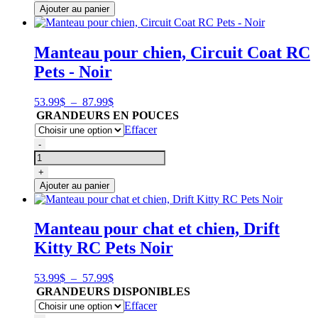
pour
Ajouter au panier
chien,
Circuit
Coat
Manteau pour chien, Circuit Coat RC
RC
Pets - Noir
Pets
-
Rouge
Plage
53.99
$
–
87.99
$
de
GRANDEURS EN POUCES
prix :
Effacer
53.99$
quantité
-
à
de
87.99$
Manteau
+
pour
Ajouter au panier
chien,
Circuit
Coat
Manteau pour chat et chien, Drift
RC
Kitty RC Pets Noir
Pets
-
Noir
Plage
53.99
$
–
57.99
$
de
GRANDEURS DISPONIBLES
prix :
Effacer
53.99$