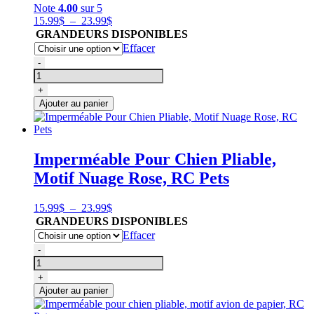
Rouge
Note
4.00
sur 5
Plage
15.99
$
–
23.99
$
de
GRANDEURS DISPONIBLES
prix :
Effacer
15.99$
quantité
-
à
de
23.99$
Imperméable
+
pour
Ajouter au panier
chien
pliable,
bleu
motif
Imperméable Pour Chien Pliable,
à
Motif Nuage Rose, RC Pets
carreaux,
RC
Pets
Plage
15.99
$
–
23.99
$
de
GRANDEURS DISPONIBLES
prix :
Effacer
15.99$
quantité
-
à
de
23.99$
Imperméable
+
Pour
Ajouter au panier
Chien
Pliable,