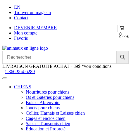
EN
Trouver un magasin
Contact
DEVENIR MEMBRE
Mon compte
0
0.00
$
Favoris
Aller
Aller
à
au
la
contenu
navigation
LIVRAISON GRATUITE ACHAT +89$
*voir conditions
1-866-964-6289
CHIENS
Nourritures pour chiens
Os et Gateries pour chiens
Bols et Abreuvoirs
Jouets pour chiens
Collier, Harnais et Laisses chien
Cages et enclos chien
Sacs et Transports chien
Éducation et Propreté