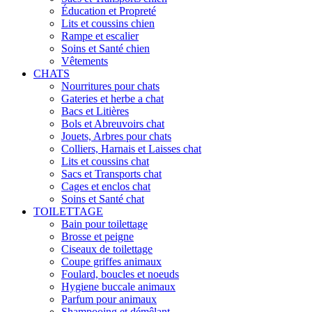
Éducation et Propreté
Lits et coussins chien
Rampe et escalier
Soins et Santé chien
Vêtements
CHATS
Nourritures pour chats
Gateries et herbe a chat
Bacs et Litières
Bols et Abreuvoirs chat
Jouets, Arbres pour chats
Colliers, Harnais et Laisses chat
Lits et coussins chat
Sacs et Transports chat
Cages et enclos chat
Soins et Santé chat
TOILETTAGE
Bain pour toilettage
Brosse et peigne
Ciseaux de toilettage
Coupe griffes animaux
Foulard, boucles et noeuds
Hygiene buccale animaux
Parfum pour animaux
Shampooing et démêlant