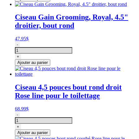
pouces
bout
rond
Ciseau Gain Grooming, Royal, 4.5"
courbé
droitier, bout rond
Rose
line
pour
47.95
$
le
quantité
-
toilettage
de
Ciseau
+
Gain
Ajouter au panier
Grooming,
Royal,
4.5"
droitier,
Ciseau 4,5 pouces bout rond droit
bout
Rose line pour le toilettage
rond
68.99
$
quantité
-
de
Ciseau
+
4,5
Ajouter au panier
pouces