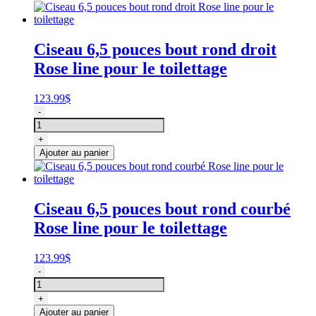
Ciseau 6,5 pouces bout rond droit
Rose line pour le toilettage
123.99
$
quantité
-
de
Ciseau
+
6,5
Ajouter au panier
pouces
bout
rond
droit
Ciseau 6,5 pouces bout rond courbé
Rose
Rose line pour le toilettage
line
pour
le
123.99
$
toilettage
quantité
-
de
Ciseau
+
6,5
Ajouter au panier