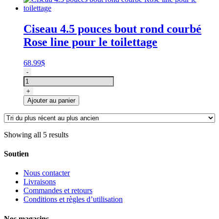
bout
rond
droit
Ciseau 4.5 pouces bout rond courbé
Rose
Rose line pour le toilettage
line
pour
le
68.99
$
toilettage
quantité
-
de
Ciseau
+
4.5
Ajouter au panier
pouces
bout
rond
courbé
Showing all 5 results
Rose
line
Soutien
pour
le
Nous contacter
toilettage
Livraisons
Commandes et retours
Conditions et règles d’utilisation
Nos magasins