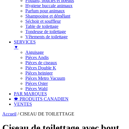
Foulard, boucles et noeuds
Hygiene buccale animaux
Parfum pour animaux
Shampooing et démêlant
Séchoir et souffleur
Table de toilettage
Tondeuse de toilettage
Vêtements de toilettage
SERVICES
▼
Aiguisage
Pièces Andis
Pièces de ciseaux
Pièces Double K
Pièces heiniger
Pièces Metro Vacuum
Pièces Oster
Pièces Wahl
PAR MARQUES
🍁 PRODUITS CANADIEN
VENTES
Accueil
/
CISEAU DE TOILETTAGE
Ciseau de toilettage avec bout