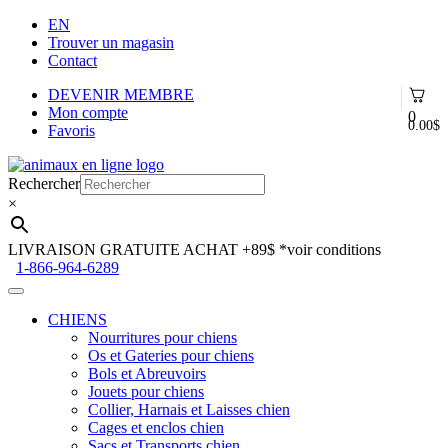
EN
Trouver un magasin
Contact
DEVENIR MEMBRE
Mon compte
0
0.00
$
Favoris
Aller
Aller
à
au
Rechercher
la
contenu
×
navigation
LIVRAISON GRATUITE ACHAT +89$
*voir conditions
1-866-964-6289
CHIENS
Nourritures pour chiens
Os et Gateries pour chiens
Bols et Abreuvoirs
Jouets pour chiens
Collier, Harnais et Laisses chien
Cages et enclos chien
Sacs et Transports chien