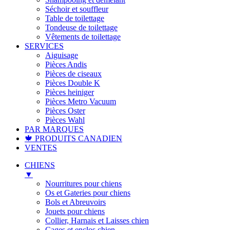
Séchoir et souffleur
Table de toilettage
Tondeuse de toilettage
Vêtements de toilettage
SERVICES
Aiguisage
Pièces Andis
Pièces de ciseaux
Pièces Double K
Pièces heiniger
Pièces Metro Vacuum
Pièces Oster
Pièces Wahl
PAR MARQUES
🍁 PRODUITS CANADIEN
VENTES
CHIENS
▼
Nourritures pour chiens
Os et Gateries pour chiens
Bols et Abreuvoirs
Jouets pour chiens
Collier, Harnais et Laisses chien
Cages et enclos chien