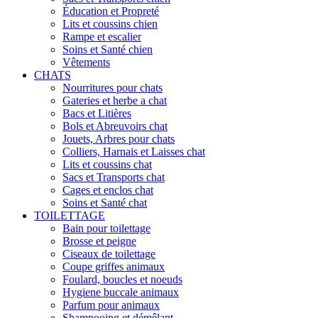
Éducation et Propreté
Lits et coussins chien
Rampe et escalier
Soins et Santé chien
Vêtements
CHATS
Nourritures pour chats
Gateries et herbe a chat
Bacs et Litières
Bols et Abreuvoirs chat
Jouets, Arbres pour chats
Colliers, Harnais et Laisses chat
Lits et coussins chat
Sacs et Transports chat
Cages et enclos chat
Soins et Santé chat
TOILETTAGE
Bain pour toilettage
Brosse et peigne
Ciseaux de toilettage
Coupe griffes animaux
Foulard, boucles et noeuds
Hygiene buccale animaux
Parfum pour animaux
Shampooing et démêlant