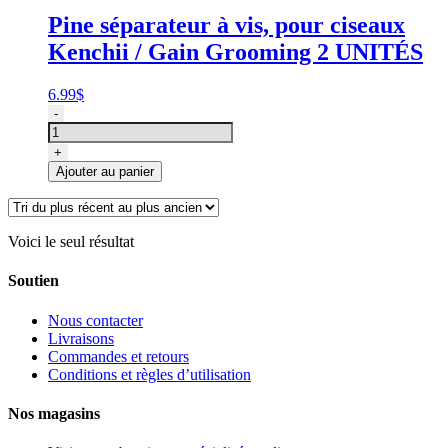
Pine séparateur à vis, pour ciseaux
Kenchii / Gain Grooming 2 UNITÉS
6.99
$
quantité
-
de
Pine
+
séparateur
Ajouter au panier
à
vis,
pour
ciseaux
Voici le seul résultat
Kenchii
/
Soutien
Gain
Grooming
Nous contacter
2
Livraisons
UNITÉS
Commandes et retours
Conditions et règles d’utilisation
Nos magasins