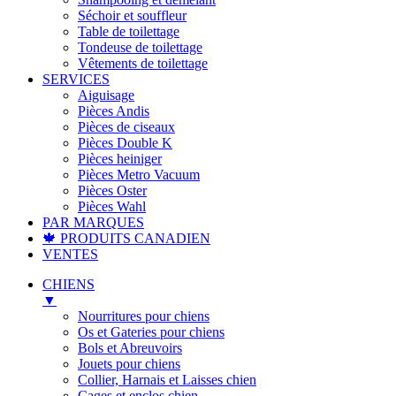
Séchoir et souffleur
Table de toilettage
Tondeuse de toilettage
Vêtements de toilettage
SERVICES
Aiguisage
Pièces Andis
Pièces de ciseaux
Pièces Double K
Pièces heiniger
Pièces Metro Vacuum
Pièces Oster
Pièces Wahl
PAR MARQUES
🍁 PRODUITS CANADIEN
VENTES
CHIENS
▼
Nourritures pour chiens
Os et Gateries pour chiens
Bols et Abreuvoirs
Jouets pour chiens
Collier, Harnais et Laisses chien
Cages et enclos chien