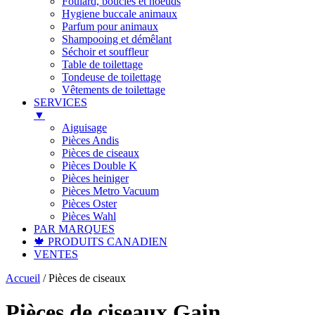
Foulard, boucles et noeuds
Hygiene buccale animaux
Parfum pour animaux
Shampooing et démêlant
Séchoir et souffleur
Table de toilettage
Tondeuse de toilettage
Vêtements de toilettage
SERVICES
▼
Aiguisage
Pièces Andis
Pièces de ciseaux
Pièces Double K
Pièces heiniger
Pièces Metro Vacuum
Pièces Oster
Pièces Wahl
PAR MARQUES
🍁 PRODUITS CANADIEN
VENTES
Accueil
/
Pièces de ciseaux
Pièces de ciseaux Gain