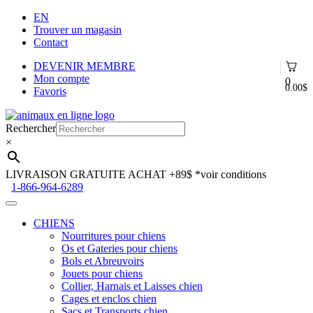
EN
Trouver un magasin
Contact
DEVENIR MEMBRE
Mon compte
0
0.00
$
Favoris
Aller
Aller
à
au
Rechercher
la
contenu
×
navigation
LIVRAISON GRATUITE ACHAT +89$
*voir conditions
1-866-964-6289
CHIENS
Nourritures pour chiens
Os et Gateries pour chiens
Bols et Abreuvoirs
Jouets pour chiens
Collier, Harnais et Laisses chien
Cages et enclos chien
Sacs et Transports chien