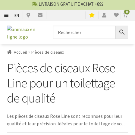
LIVRAISON GRATUITE ACHAT +89$
0
EN
CHIENS
Aller
Aller
▼
à
au
la
contenu
CHATS
▼
navigation
Accueil
Pièces de ciseaux
TOILETTAGE
▼
Pièces de ciseaux Rose
SERVICES
▼
Line pour un toilettage
de qualité
PAR MARQUES
🍁 PRODUITS CANADIEN
Les pièces de ciseaux Rose Line sont reconnues pour leur
qualité et leur précision. Idéales pour le toilettage de votre
VENTES
animal de compagnie, ces ciseaux offrent une coupe nette