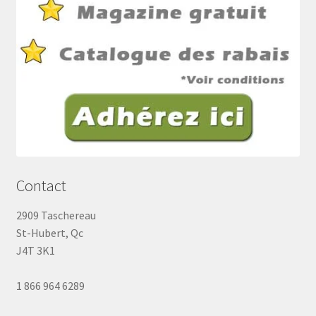
Contact
2909 Taschereau
St-Hubert, Qc
J4T 3K1
1 866 964 6289