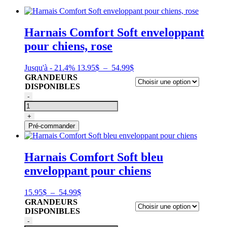
Harnais Comfort Soft enveloppant
pour chiens, rose
Plage
Jusqu'à - 21.4%
13.95
$
–
54.99
$
de
GRANDEURS
prix :
DISPONIBLES
13.95$
quantité
-
à
de
54.99$
Harnais
+
Comfort
Pré-commander
Soft
enveloppant
pour
Harnais Comfort Soft bleu
chiens,
enveloppant pour chiens
rose
Plage
15.95
$
–
54.99
$
de
GRANDEURS
prix :
DISPONIBLES
15.95$
quantité
-