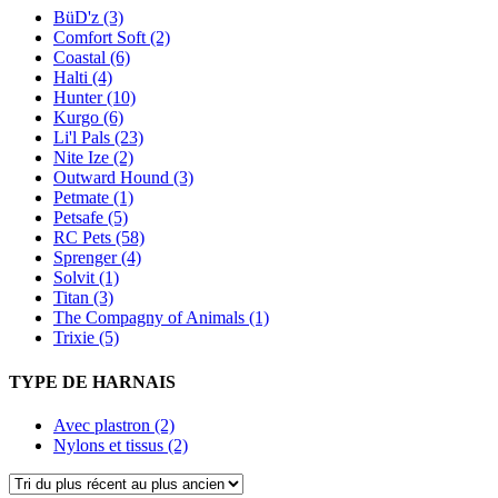
BüD'z (3)
Comfort Soft (2)
Coastal (6)
Halti (4)
Hunter (10)
Kurgo (6)
Li'l Pals (23)
Nite Ize (2)
Outward Hound (3)
Petmate (1)
Petsafe (5)
RC Pets (58)
Sprenger (4)
Solvit (1)
Titan (3)
The Compagny of Animals (1)
Trixie (5)
TYPE DE HARNAIS
Avec plastron (2)
Nylons et tissus (2)