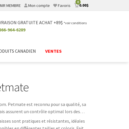
0
0.00
$
NIR MEMBRE
Mon compte
Favoris
VRAISON GRATUITE ACHAT +89$
*voir conditions
866-964-6289
ODUITS CANADIEN
VENTES
Petmate
om. Petmate est reconnu pour sa qualité, sa
nais assurent un contrôle optimal lors des
aisses sont pratiques et résistantes, idéales
nibles en différentes tailles et coloris. Faites