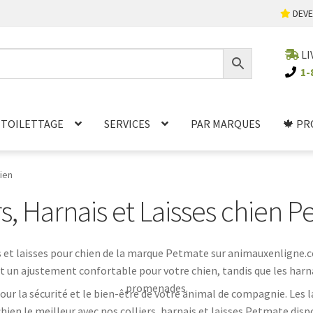
DEVE
LI
1-
TOILETTAGE
SERVICES
PAR MARQUES
🍁 PR
hien
rs, Harnais et Laisses chien 
 et laisses pour chien de la marque Petmate sur animauxenligne.c
rent un ajustement confortable pour votre chien, tandis que les har
promenades.
ur la sécurité et le bien-être de votre animal de compagnie. Les l
hien le meilleur avec nos colliers, harnais et laisses Petmate dispo