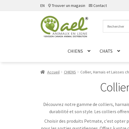
EN
Trouver un magasin
Contact
Aller
Aller
à
au
la
contenu
navigation
CHIENS
CHATS
Accueil
CHIENS
Collier, Harnais et Laisses c
Collie
Découvrez notre gamme de colliers, harnais
durabilité et son style. Les colliers off
Choisir des produits Petmate, c'est opter po
pour les sorties quotidiennes. Offrez à votre c