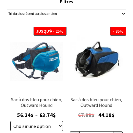
Filtres
harnais et laisses adaptée à tous les styles et tailles de
chiens. Fabriqués avec des matériaux de qualité, ces
accessoires garantissent sécurité et élégance lors de vos
promenades. Offrez à votre chien le meilleur avec les
JUSQU'À - 25%
- 35%
produits Outward Hound disponibles sur
animauxenligne.com.
Sac à dos bleu pour chien,
Sac à dos bleu pour chien,
Outward Hound
Outward Hound
Plage
Le
Le
56.24
$
63.74
$
67.99
$
44.19
$
–
de
prix
prix
prix :
initial
actuel