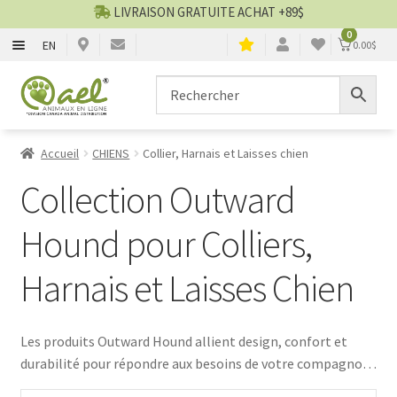
LIVRAISON GRATUITE ACHAT +89$
0
EN
0.00
$
CHIENS
Aller
Aller
▼
à
au
la
contenu
CHATS
▼
navigation
Accueil
CHIENS
Collier, Harnais et Laisses chien
TOILETTAGE
▼
Collection Outward
SERVICES
▼
Hound pour Colliers,
Harnais et Laisses Chien
PAR MARQUES
🍁 PRODUITS CANADIEN
Les produits Outward Hound allient design, confort et
durabilité pour répondre aux besoins de votre compagnon
VENTES
à quatre pattes. Découvrez une gamme variée de colliers,