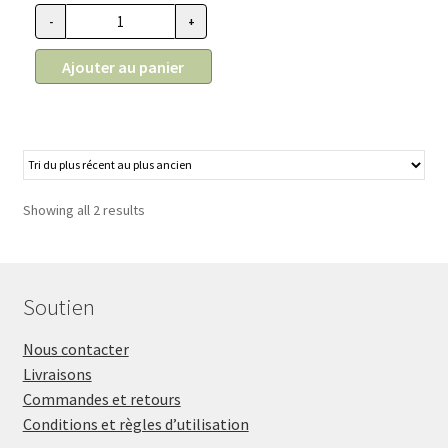
37.99$
-
+
quantité de Laisse pour chien longe en nylon noire, Hunter 4
à
67.99$
Ajouter au panier
Showing all 2 results
Soutien
Nous contacter
Livraisons
Commandes et retours
Conditions et règles d’utilisation