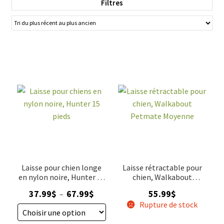
Filtres
le contrôle, ces produits sont idéaux pour les promenades
en toute sécurité. Chez animauxenligne.com, nous vous
proposons une gamme variée de colliers, harnais et laisses
rétractables de haute qualité, confortables et durables.
Assurez-vous de choisir le bon modèle adapté à la taille et
au tempérament de votre chien pour des sorties agréables
et sans souci. Naviguez sur notre site pour trouver le
produit parfait pour votre fidèle compagnon.
Laisse pour chien longe
Laisse rétractable pour
en nylon noire, Hunter 40
chien, Walkabout
pieds
Petmate Moyenne
Plage
37.99
$
67.99
$
55.99
$
–
de
Rupture de stock
prix :