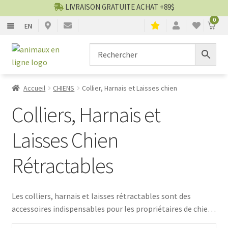
LIVRAISON GRATUITE ACHAT +89$
0
EN
CHIENS
Aller
Aller
▼
à
au
la
contenu
CHATS
▼
navigation
Accueil
CHIENS
Collier, Harnais et Laisses chien
TOILETTAGE
▼
Colliers, Harnais et
SERVICES
▼
Laisses Chien
Rétractables
PAR MARQUES
🍁 PRODUITS CANADIEN
Les colliers, harnais et laisses rétractables sont des
accessoires indispensables pour les propriétaires de chiens
VENTES
actifs. Offrant une liberté de mouvement tout en assurant