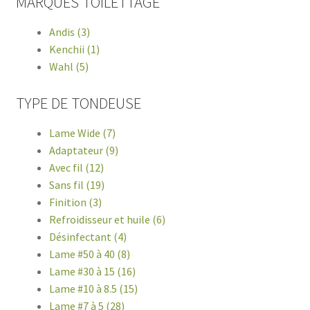
MARQUES TOILETTAGE
adaptateur offrent polyvalence et facilité d'utilisation,
idéales pour les propriétaires d'animaux soucieux de leur
Andis (3)
apparence. Découvrez notre gamme de tondeuses de
Kenchii (1)
qualité sur animauxenligne.com et offrez à votre
Wahl (5)
compagnon un toilettage professionnel à la maison.
TYPE DE TONDEUSE
Lame Wide (7)
Adaptateur (9)
Avec fil (12)
Sans fil (19)
Finition (3)
Refroidisseur et huile (6)
Désinfectant (4)
Lame #50 à 40 (8)
Lame #30 à 15 (16)
Lame #10 à 8.5 (15)
Lame #7 à 5 (28)