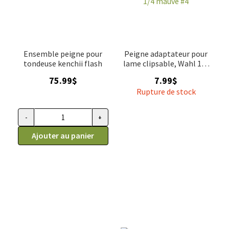
Ensemble peigne pour
Peigne adaptateur pour
tondeuse kenchii flash
lame clipsable, Wahl 1/4
mauve #4
75.99
$
7.99
$
Rupture de stock
-
+
quantité de ENSEMBLE PEIGNE FLASH5 KENCHII
Ajouter au panier