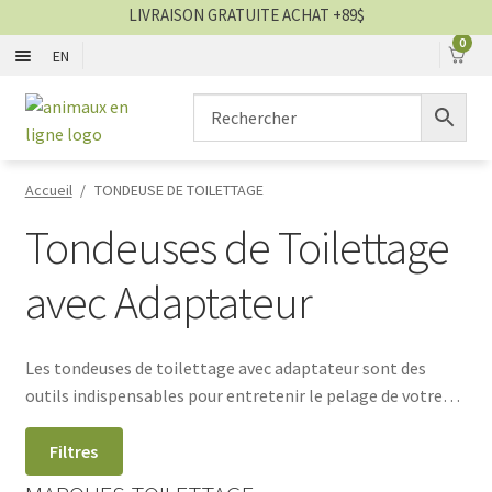
LIVRAISON GRATUITE ACHAT +89$
0
EN
CHIENS
Aller
Aller
▼
à
au
la
contenu
CHATS
▼
navigation
Accueil
/
TONDEUSE DE TOILETTAGE
TOILETTAGE
▼
Tondeuses de Toilettage
SERVICES
▼
avec Adaptateur
PAR MARQUES
Les tondeuses de toilettage avec adaptateur sont des
outils indispensables pour entretenir le pelage de votre
🍁 PRODUITS CANADIEN
animal à la maison. Grâce à cet accessoire, vous pouvez
facilement ajuster la longueur de coupe pour un résultat
Filtres
VENTES
précis et adapté à chaque type de poil. Les tondeuses avec