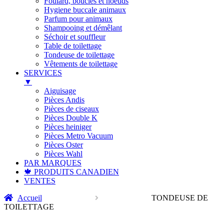
Foulard, boucles et noeuds
Hygiene buccale animaux
Parfum pour animaux
Shampooing et démêlant
Séchoir et souffleur
Table de toilettage
Tondeuse de toilettage
Vêtements de toilettage
SERVICES
▼
Aiguisage
Pièces Andis
Pièces de ciseaux
Pièces Double K
Pièces heiniger
Pièces Metro Vacuum
Pièces Oster
Pièces Wahl
PAR MARQUES
🍁 PRODUITS CANADIEN
VENTES
Accueil
TONDEUSE DE
TOILETTAGE