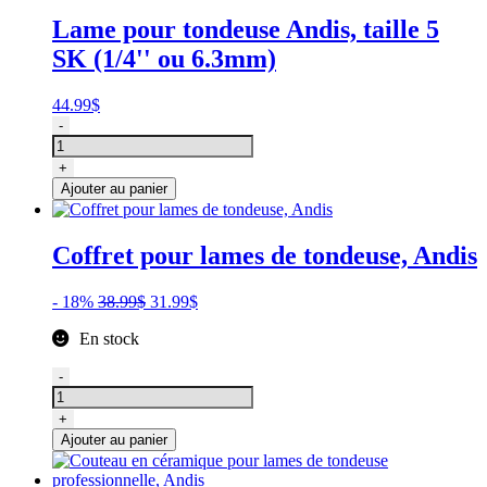
Care
Lame pour tondeuse Andis, taille 5
Andis
SK (1/4'' ou 6.3mm)
439g
44.99
$
quantité
-
de
Lame
+
pour
Ajouter au panier
tondeuse
Andis,
taille
Coffret pour lames de tondeuse, Andis
5
SK
(1/4''
Le
Le
- 18%
38.99
$
31.99
$
ou
prix
prix
En stock
6.3mm)
initial
actuel
était :
est :
quantité
-
38.99$.
31.99$.
de
Coffret
+
pour
Ajouter au panier
lames
de