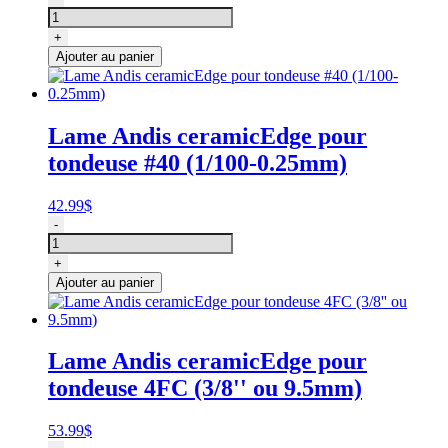
de
initial
actuel
Étui
était :
est :
+
de
19.99$.
15.99$.
Ajouter au panier
nylon
pour
ranger
9
Lame Andis ceramicEdge pour
lames,
tondeuse #40 (1/100-0.25mm)
Andis
42.99
$
quantité
-
de
Lame
+
Andis
Ajouter au panier
ceramicEdge
pour
tondeuse
#40
Lame Andis ceramicEdge pour
(1/100-
tondeuse 4FC (3/8'' ou 9.5mm)
0.25mm)
53.99
$
quantité