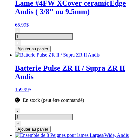
Lame #4FW XCover ceramicEdge
Andis ( 3/8'' ou 9.5mm)
65.99
$
quantité
-
de
Lame
+
#4FW
Ajouter au panier
XCover
ceramicEdge
Andis
Batterie Pulse ZR II / Supra ZR II
(
Andis
3/8''
ou
9.5mm)
159.99
$
En stock (peut être commandé)
quantité
-
de
Batterie
+
Pulse
Ajouter au panier
ZR
II