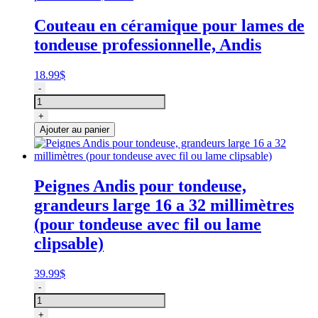
tondeuse,
Andis
Couteau en céramique pour lames de
tondeuse professionnelle, Andis
18.99
$
quantité
-
de
Couteau
+
en
Ajouter au panier
céramique
pour
lames
de
Peignes Andis pour tondeuse,
tondeuse
grandeurs large 16 a 32 millimètres
professionnelle,
Andis
(pour tondeuse avec fil ou lame
clipsable)
39.99
$
quantité
-
de
Peignes
+