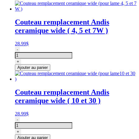
Couteau remplacement Andis
ceramique wide ( 4, 5 et 7W )
28.99
$
quantité
-
de
Couteau
+
remplacement
Ajouter au panier
ceramique
wide
(pour
lame
Couteau remplacement Andis
4,
ceramique wide ( 10 et 30 )
5
et
7
28.99
$
W
quantité
-
)
de
Couteau
+
remplacement
Ajouter au panier