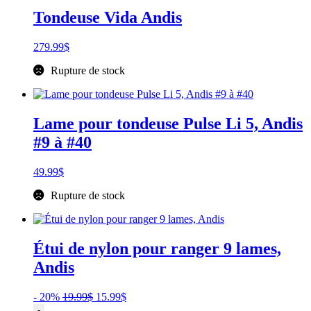
84
Tondeuse Vida Andis
3/32"
(2.4MM)
279.99
$
Rupture de stock
Lame pour tondeuse Pulse Li 5, Andis
#9 à #40
49.99
$
Rupture de stock
Étui de nylon pour ranger 9 lames,
Andis
Le
Le
- 20%
19.99
$
15.99
$
quantité
prix
prix
-