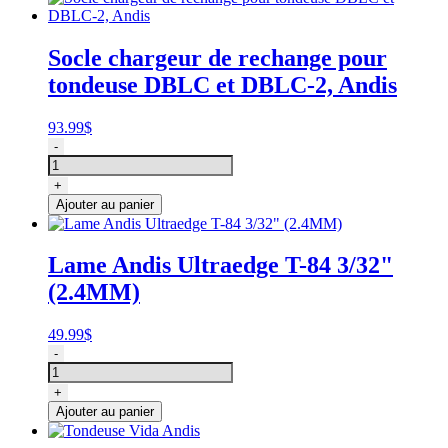
cam
intégré
pour
Socle chargeur de rechange pour
moteur
tondeuse DBLC et DBLC-2, Andis
Andis
93.99
$
quantité
-
de
Socle
+
chargeur
Ajouter au panier
de
rechange
pour
Lame Andis Ultraedge T-84 3/32"
tondeuse
(2.4MM)
DBLC
et
DBLC-
49.99
$
2,
quantité
-
Andis
de
Lame
+
Andis
Ajouter au panier
Ultraedge
T-