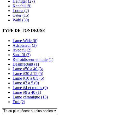
Heiniger (27)
Kenchii (9)
Loona (2)
Oster (15)
Wahl (39)
TYPE DE TONDEUSE
Lame Wide (6)
Adaptateur (3)
Avec fil (2)
Sans fil (2)
Refroidisseur et huile (1)
Désinfectant (1)
Lame #50 à 40 (3)
Lame #30 à 15 (5)
Lame #10 à 8.5 (5)
Lame #7 à 5 (9)
Lame #4 et moins (9)
Lame #9 à 40 (1)
Lame céramique (13)
Étui (2)