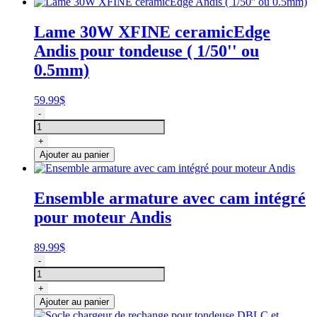
ceramicEdge
Andis
Lame 30W XFINE ceramicEdge
(
Andis pour tondeuse ( 1/50'' ou
1/16''
ou
0.5mm)
1.5mm)
59.99
$
quantité
-
de
Lame
+
30W
Ajouter au panier
XFINE
ceramicEdge
Andis
Ensemble armature avec cam intégré
(
pour moteur Andis
1/50''
ou
0.5mm)
89.99
$
quantité
-
de
Ensemble
+
armature
Ajouter au panier
avec