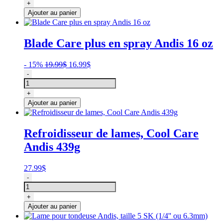
Tondeuse
+
de
Ajouter au panier
toilettage
Andis
excel
Blade Care plus en spray Andis 16 oz
5
vitesses
Le
Le
- 15%
19.99
$
16.99
$
quantité
prix
prix
-
de
initial
actuel
Blade
était :
est :
+
Care
19.99$.
16.99$.
Ajouter au panier
plus
en
spray
Refroidisseur de lames, Cool Care
Andis
Andis 439g
16
oz
27.99
$
quantité
-
de
Refroidisseur
+
de
Ajouter au panier
lames,
Cool