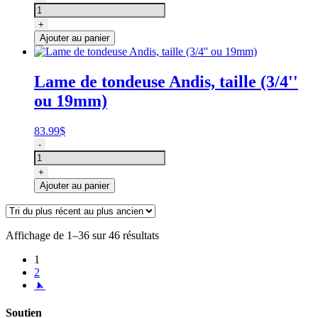
(pour
de
tondeuse
lame
+
avec
de
Ajouter au panier
fil
tondeuse
ou
Andis,
lame
taille
clipsable)
Lame de tondeuse Andis, taille (3/4''
7FC
ou 19mm)
(1/8''
ou
3.2mm)
83.99
$
quantité
-
de
Lame
+
de
Ajouter au panier
tondeuse
Andis,
taille
(3/4''
Affichage de 1–36 sur 46 résultats
ou
19mm)
1
2
→
Soutien