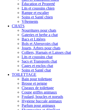
Éducation et Propreté
Lits et coussins chien
Rampe et escalier
Soins et Santé chien
Vêtements
CHATS
Nourritures pour chats
Gateries et herbe a chat
Bacs et Litières
Bols et Abreuvoirs chat
Jouets, Arbres pour chats
Colliers, Harnais et Laisses chat
Lits et coussins chat
Sacs et Transports chat
Cages et enclos chat
Soins et Santé chat
TOILETTAGE
Bain pour toilettage
Brosse et peigne
Ciseaux de toilettage
Coupe griffes animaux
Foulard, boucles et noeuds
Hygiene buccale animaux
Parfum pour animaux
Shampooing et démêlant