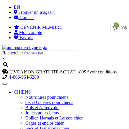
EN
Trouver un magasin
Contact
0
DEVENIR MEMBRE
0.00
$
Mon compte
Favoris
Aller
Aller
à
au
Rechercher
la
contenu
×
navigation
LIVRAISON GRATUITE ACHAT +89$
*voir conditions
1-866-964-6289
CHIENS
Nourritures pour chiens
Os et Gateries pour chiens
Bols et Abreuvoirs
Jouets pour chiens
Collier, Harnais et Laisses chien
Cages et enclos chien
Sacs et Transports chien