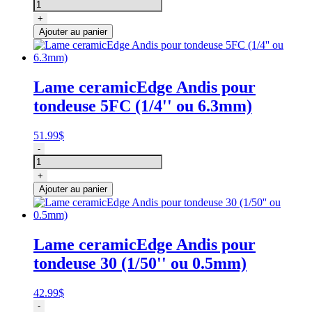
de
Lame
+
ceramicEdge
Ajouter au panier
Andis
pour
tondeuse
7FC
Lame ceramicEdge Andis pour
(1/8''
tondeuse 5FC (1/4'' ou 6.3mm)
ou
3.2mm)
51.99
$
quantité
-
de
Lame
+
ceramicEdge
Ajouter au panier
Andis
pour
tondeuse
5FC
Lame ceramicEdge Andis pour
(1/4''
tondeuse 30 (1/50'' ou 0.5mm)
ou
6.3mm)
42.99
$
quantité
-