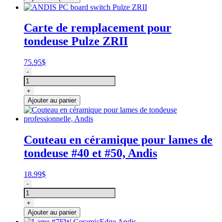
ceramique
wide
(pour
Carte de remplacement pour
lame10
tondeuse Pulze ZRII
et
30
)
75.95
$
quantité
-
de
ANDIS
+
PC
Ajouter au panier
board
switch
Pulze
ZRII
Couteau en céramique pour lames de
tondeuse #40 et #50, Andis
18.99
$
quantité
-
de
Couteau
+
en
Ajouter au panier
céramique