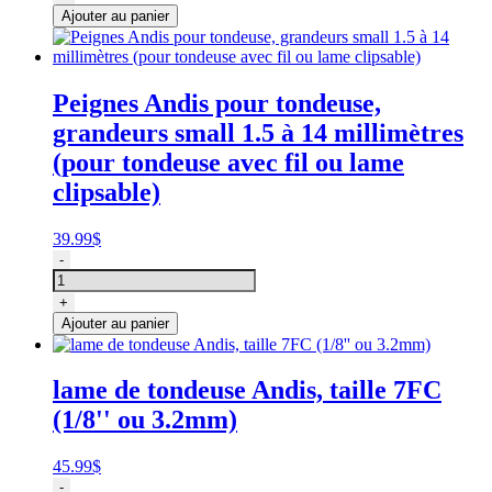
Andis
Ajouter au panier
pour
tondeuse,
grandeurs
large
Peignes Andis pour tondeuse,
16
grandeurs small 1.5 à 14 millimètres
a
32
(pour tondeuse avec fil ou lame
millimètres
clipsable)
(pour
tondeuse
avec
39.99
$
fil
quantité
-
ou
de
lame
Peignes
+
clipsable)
Andis
Ajouter au panier
pour
tondeuse,
grandeurs
lame de tondeuse Andis, taille 7FC
small
(1/8'' ou 3.2mm)
1.5
à
14
45.99
$
millimètres
quantité
-