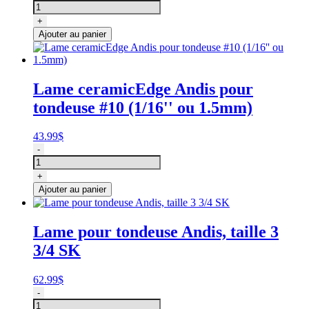
de
Lame
+
ceramicEdge
Ajouter au panier
Andis
pour
tondeuse
30
Lame ceramicEdge Andis pour
(1/50''
tondeuse #10 (1/16'' ou 1.5mm)
ou
0.5mm)
43.99
$
quantité
-
de
Lame
+
ceramicEdge
Ajouter au panier
Andis
pour
tondeuse
Lame pour tondeuse Andis, taille 3
#10
3/4 SK
(1/16''
ou
1.5mm)
62.99
$
quantité
-
de