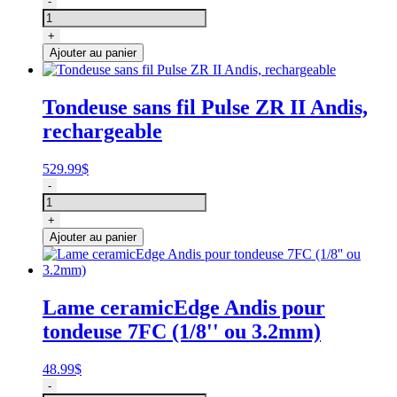
-
de
Lame
+
Andis
Ajouter au panier
ceramicEdge
pour
tondeuse
Tondeuse sans fil Pulse ZR II Andis,
4FC
rechargeable
(3/8''
ou
9.5mm)
529.99
$
quantité
-
de
Tondeuse
+
sans
Ajouter au panier
fil
Pulse
ZR
II
Lame ceramicEdge Andis pour
Andis,
tondeuse 7FC (1/8'' ou 3.2mm)
rechargeable
48.99
$
quantité
-