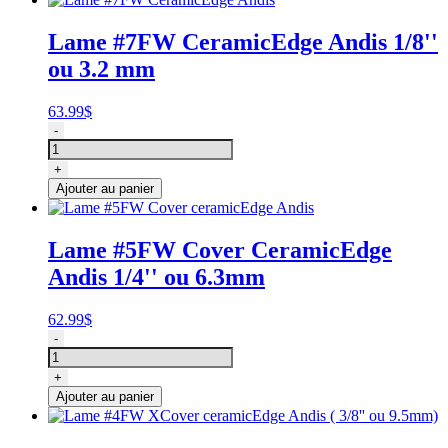
pour
lames
Lame #7FW CeramicEdge Andis 1/8''
de
ou 3.2 mm
tondeuse
#40
et
63.99
$
#50,
quantité
-
Andis
de
Lame
+
#7FW
Ajouter au panier
CeramicEdge
Andis
Lame #5FW Cover CeramicEdge
Andis 1/4'' ou 6.3mm
62.99
$
quantité
-
de
Lame
+
#5FW
Ajouter au panier
Cover
ceramicEdge
Andis