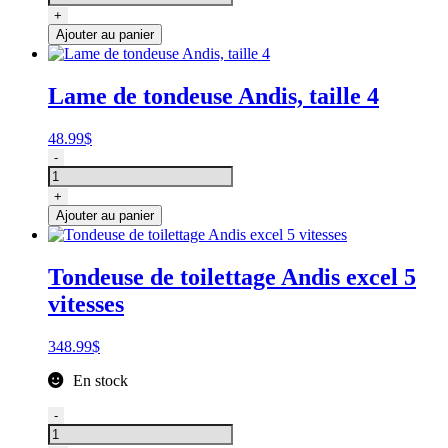
Lame
+
pour
Ajouter au panier
tondeuse
Andis,
taille
Lame de tondeuse Andis, taille 4
3
3/4
SK
48.99
$
quantité
-
de
Lame
+
de
Ajouter au panier
tondeuse
Andis,
taille
Tondeuse de toilettage Andis excel 5
4
vitesses
348.99
$
En stock
quantité
-
de