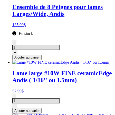
/
Ensemble de 8 Peignes pour lames
Supra
Larges/Wide, Andis
ZR
II
Andis
135.99
$
En stock
quantité
-
de
Ensemble
+
de
Ajouter au panier
8
Peignes
pour
Lame large #10W FINE ceramicEdge
lames
Andis ( 1/16'' ou 1.5mm)
Larges/Wide,
Andis
57.99
$
quantité
-
de
Lame
+
#10W
Ajouter au panier
FINE