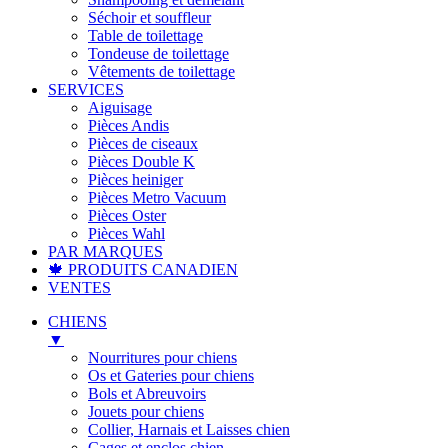
Séchoir et souffleur
Table de toilettage
Tondeuse de toilettage
Vêtements de toilettage
SERVICES
Aiguisage
Pièces Andis
Pièces de ciseaux
Pièces Double K
Pièces heiniger
Pièces Metro Vacuum
Pièces Oster
Pièces Wahl
PAR MARQUES
🍁 PRODUITS CANADIEN
VENTES
CHIENS
▼
Nourritures pour chiens
Os et Gateries pour chiens
Bols et Abreuvoirs
Jouets pour chiens
Collier, Harnais et Laisses chien
Cages et enclos chien