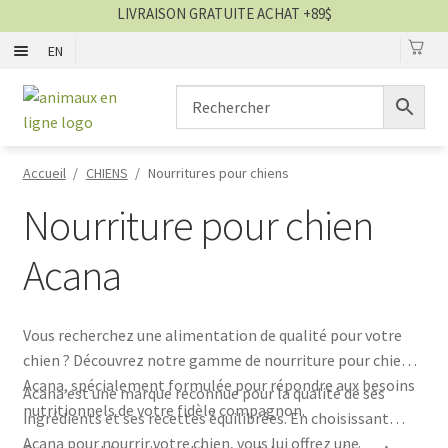
LIVRAISON GRATUITE ACHAT +89$
EN
0
CHIENS
Aller
Aller
▼
à
au
la
contenu
CHATS
▼
navigation
Accueil
/
CHIENS
/
Nourritures pour chiens
TOILETTAGE
▼
Nourriture pour chien
SERVICES
▼
Acana
PAR MARQUES
Vous recherchez une alimentation de qualité pour votre
chien ? Découvrez notre gamme de nourriture pour chien
🍁 PRODUITS CANADIEN
Acana, spécialement formulée pour répondre aux besoins
Acana est une marque reconnue pour la qualité de ses
nutritionnels de votre fidèle compagnon.
ingrédients et ses recettes équilibrées. En choisissant
VENTES
Acana pour nourrir votre chien, vous lui offrez une