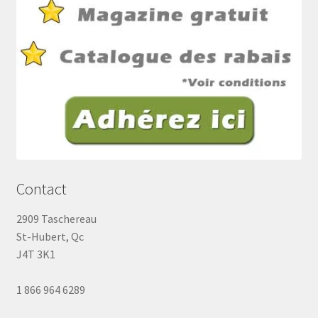
Contact
2909 Taschereau
St-Hubert, Qc
J4T 3K1
1 866 964 6289