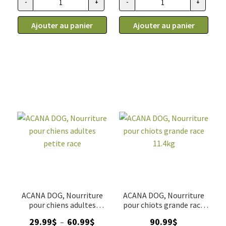
-
+
-
+
quantité de ACANA DOG, Nourriture pour chiens légère et sa
quantité de ACANA DOG, Nourri
à
à
95.99$
94.99$
Ajouter au panier
Ajouter au panier
ACANA DOG, Nourriture
ACANA DOG, Nourriture
pour chiens adultes
pour chiots grande race
petite race
11.4kg
Plage
29.99
$
60.99
$
90.99
$
–