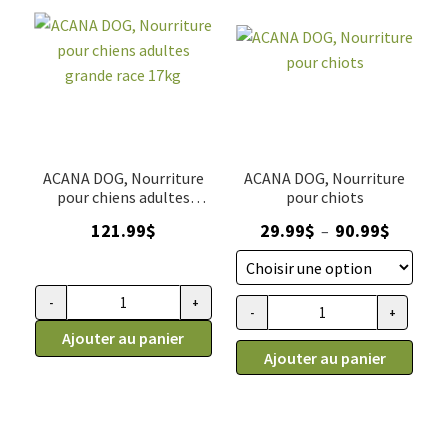
ACANA DOG, Nourriture
ACANA DOG, Nourriture
pour chiens adultes
pour chiots
grande race 17kg
Plage
121.99
$
29.99
$
90.99
$
–
de
prix :
29.99$
-
+
quantité de ACANA DOG, Nourriture pour chiens adultes gran
-
+
quantité de ACANA DOG, Nourri
à
Ajouter au panier
90.99$
Ajouter au panier