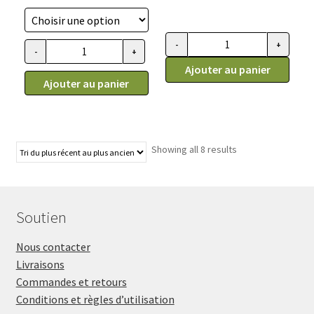
de
prix :
29.99$
-
+
quantité de ACANA DOG, Nourrit
-
+
quantité de ACANA DOG, Nourriture pour chiens adultes petit
à
Ajouter au panier
60.99$
Ajouter au panier
Showing all 8 results
Soutien
Nous contacter
Livraisons
Commandes et retours
Conditions et règles d’utilisation