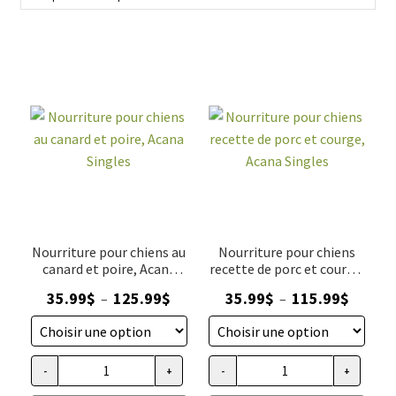
Découvrez dès maintenant la sélection de produits Acana
Singles sur notre site et offrez à votre compagnon à quatre
pattes le meilleur de la nutrition.
Nourriture pour chiens au
Nourriture pour chiens
canard et poire, Acana
recette de porc et courge,
Singles
Acana Singles
Plage
Plage
35.99
$
125.99
$
35.99
$
115.99
$
–
–
de
de
prix :
prix :
35.99$
35.99$
-
+
-
+
quantité de Nourriture pour chiens au canard et poire, Acana
quantité de Nourriture pour chi
à
à