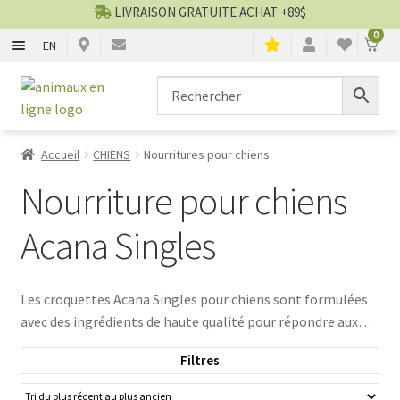
LIVRAISON GRATUITE ACHAT +89$
0
EN
CHIENS
Aller
Aller
▼
à
au
la
contenu
CHATS
▼
navigation
Accueil
CHIENS
Nourritures pour chiens
TOILETTAGE
▼
Nourriture pour chiens
SERVICES
▼
Acana Singles
PAR MARQUES
Les croquettes Acana Singles pour chiens sont formulées
avec des ingrédients de haute qualité pour répondre aux
🍁 PRODUITS CANADIEN
besoins nutritionnels spécifiques de votre animal. Avec des
Filtres
protéines de qualité et des saveurs irrésistibles, offrez à
VENTES
votre chien une alimentation équilibrée et savoureuse.