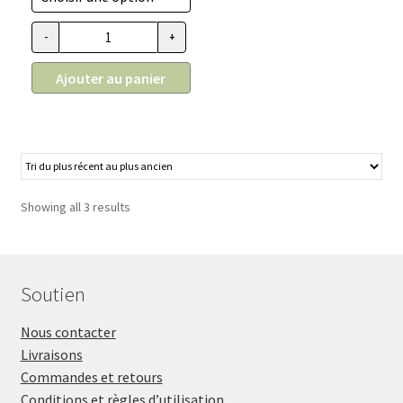
prix :
35.99$
-
+
quantité de Nourriture pour chiens d'agneau et pomme, Acan
à
125.99$
Ajouter au panier
Showing all 3 results
Soutien
Nous contacter
Livraisons
Commandes et retours
Conditions et règles d’utilisation