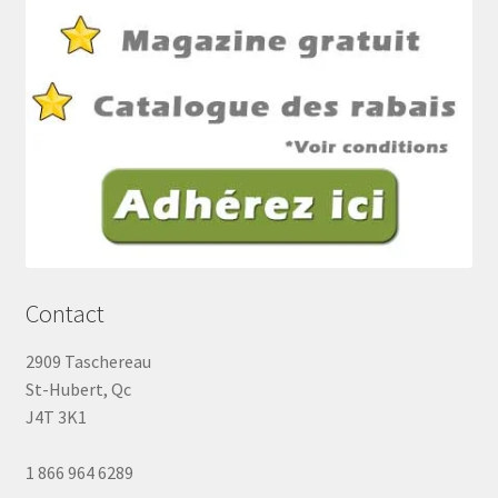
Contact
2909 Taschereau
St-Hubert, Qc
J4T 3K1
1 866 964 6289