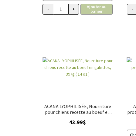
34.99$
Ajouter au
à
-
+
-
panier
quantité de ACANA Plus forte teneur en p
110.99$
ACANA LYOPHILISÉE, Nourriture
A
pour chiens recette au boeuf en
prot
galettes, 397g ( 14 oz )
43.99
$