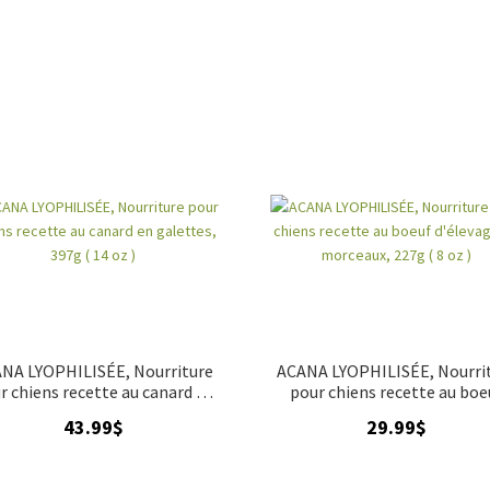
NA LYOPHILISÉE, Nourriture
ACANA LYOPHILISÉE, Nourri
r chiens recette au canard en
pour chiens recette au boe
galettes, 397g ( 14 oz )
d'élevage en morceaux, 227g
43.99
$
29.99
$
oz )