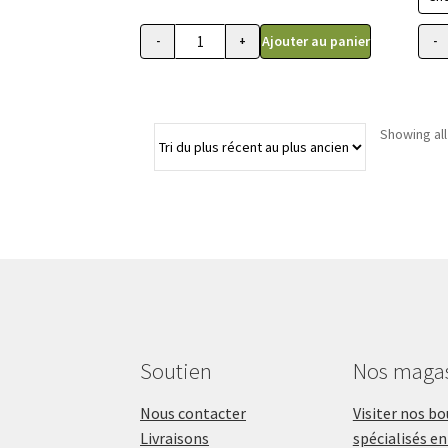
Ajouter au panier
-
+
-
quantité de ACANA LYOPHILISÉE, Nourriture
Showing all
Soutien
Nos maga
Nous contacter
Visiter nos b
Livraisons
spécialisés en