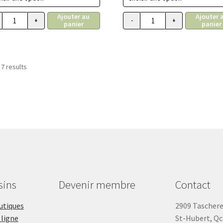
34.99$
34
Ajouter au
Ajouter 
à
à
+
-
+
panier
panier
 pour chiens recette au boeuf en galettes, 397g ( 14 oz )
quantité de ACANA Plus forte teneur en protéines, Nourriture pour ch
quantité de ACANA Plus 
110.99$
11
 7 results
sins
Devenir membre
Contact
outiques
2909 Tascher
 ligne
St-Hubert, Qc