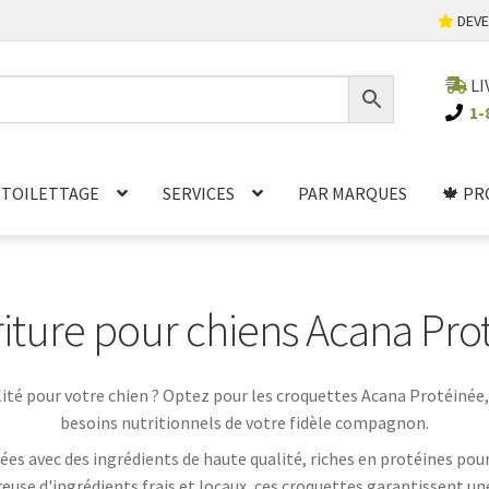
DEVE
LI
1-
TOILETTAGE
SERVICES
PAR MARQUES
🍁 PR
iture pour chiens Acana Pro
ité pour votre chien ? Optez pour les croquettes Acana Protéiné
besoins nutritionnels de votre fidèle compagnon.
s avec des ingrédients de haute qualité, riches en protéines pour 
reuse d'ingrédients frais et locaux, ces croquettes garantissent u