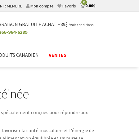
0
0.00
$
NIR MEMBRE
Mon compte
Favoris
VRAISON GRATUITE ACHAT +89$
*voir conditions
866-964-6289
ODUITS CANADIEN
VENTES
téinée
e, spécialement conçues pour répondre aux
favoriser la santé musculaire et l'énergie de
ne alimentation équilibrée et savoureuse.