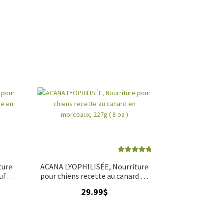
Note
5.00
sur
ture
ACANA LYOPHILISÉE, Nourriture
5
uf
pour chiens recette au canard en
 ( 8
morceaux, 227g ( 8 oz )
29.99
$