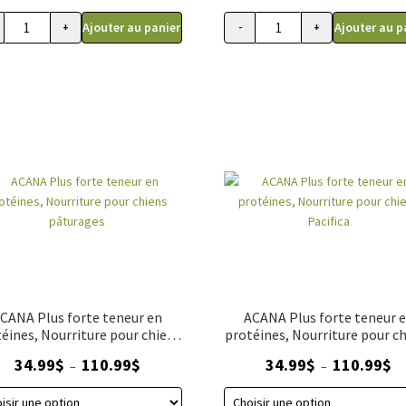
Ajouter au panier
Ajouter au p
+
-
+
rotéines, Nourriture pour chien Ranchlands
quantité de ACANA LYOPHILISÉE, Nourriture pour chiens recette au cana
quantité de ACANA LYOPH
CANA Plus forte teneur en
ACANA Plus forte teneur 
éines, Nourriture pour chiens
protéines, Nourriture pour c
pâturages
Pacifica
Plage
Pl
34.99
$
110.99
$
34.99
$
110.99
$
–
–
de
de
prix :
pri