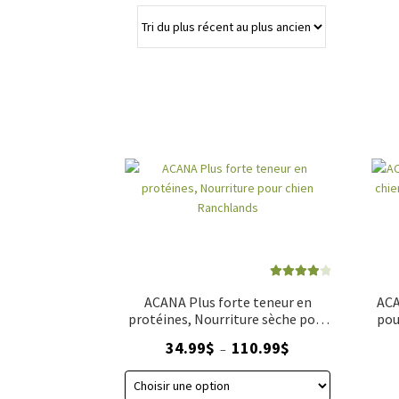
Note
4.00
ACANA Plus forte teneur en
ACA
sur 5
protéines, Nourriture sèche pour
pou
chien Ranchlands
Plage
34.99
$
110.99
$
–
de
prix :