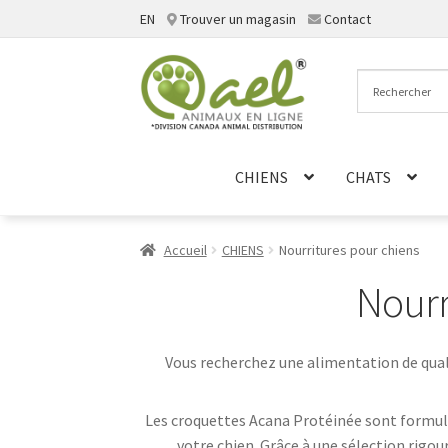
EN
Trouver un magasin
Contact
Aller
Aller
à
au
la
contenu
navigation
CHIENS
CHATS
Accueil
CHIENS
Nourritures pour chiens
Nourr
Vous recherchez une alimentation de qual
Les croquettes Acana Protéinée sont formulée
votre chien. Grâce à une sélection rigou