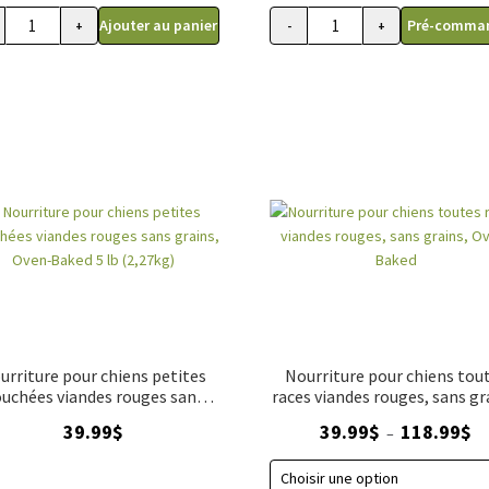
Ajouter au panier
Pré-comma
+
-
+
 pour chien Hurraw, Combo Porc + Poisson
quantité de Nourriture crue déshydratée pour chien Hurraw, Combo 4
quantité de CAISSE 24 U
urriture pour chiens petites
Nourriture pour chiens tou
uchées viandes rouges sans
races viandes rouges, sans gr
ins, Oven-Baked 5 lb (2,27kg)
Oven-Baked
Pl
39.99
$
39.99
$
118.99
$
–
de
pri