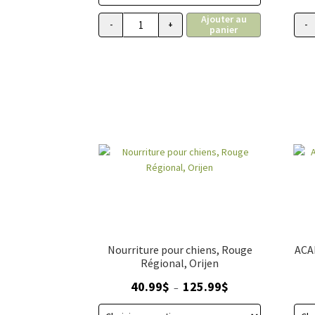
34.99$
Ajouter au
à
-
+
-
panier
quantité de ACANA Plus forte teneur en p
110.99$
Nourriture pour chiens, Rouge
ACA
Régional, Orijen
Plage
40.99
$
125.99
$
–
de
prix :