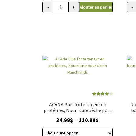
Ajouter au panier
-
+
-
quantité de Nourriture crue déshydratée
Note
4.00
ACANA Plus forte teneur en
No
sur 5
protéines, Nourriture sèche pour
bo
chien Ranchlands
gra
Plage
34.99
$
110.99
$
–
de
prix :