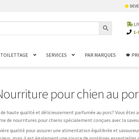
DEVE
LI
1-
TOILETTAGE
SERVICES
PAR MARQUES
🍁 PR
Nourriture pour chien au por
 de haute qualité et délicieusement parfumée au porc? Vous êtes
 de nourritures pour chiens spécialement conçues avec la saveur i
mière qualité pour assurer une alimentation équilibrée et savoureu
ieux, mais il est également une source de protéines essentielles p