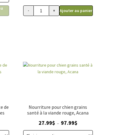
.99$
au
Ajouter au panier
-
+
ans grains, Oven-Baked 5 lb (2,27kg)
pour chiens toutes races viandes rouges, sans grains, Oven-Baked
quantité de ACANA PREMIMUM CHUNKS, Conserve pour
8.99$
te de
Nourriture pour chien grains
les
santé à la viande rouge, Acana
age
Plage
27.99
$
97.99
$
–
de
x :
prix :