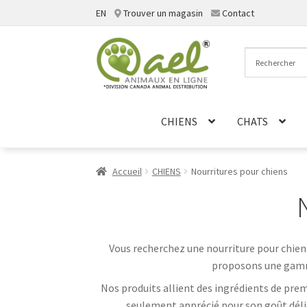
EN
Trouver un magasin
Contact
Aller
Aller
à
au
la
contenu
navigation
CHIENS
CHATS
Accueil
CHIENS
Nourritures pour chiens
Vous recherchez une nourriture pour chien
proposons une gamme
Nos produits allient des ingrédients de pre
seulement apprécié pour son goût délic