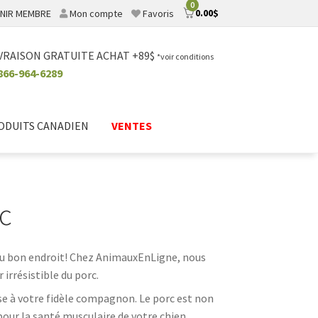
0
0.00
$
NIR MEMBRE
Mon compte
Favoris
VRAISON GRATUITE ACHAT +89$
*voir conditions
866-964-6289
ODUITS CANADIEN
VENTES
c
 au bon endroit! Chez AnimauxEnLigne, nous
rrésistible du porc.
se à votre fidèle compagnon. Le porc est non
our la santé musculaire de votre chien.