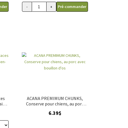
nder
Pré-commander
-
+
 saveurs
NITÉS, Conserve pâté en sauce soin minceur pour chiens adultes, Royal Can
quantité de CAISSE 24 UNITÉS, Nourriture pour canic
tes
ACANA PREMIMUM CHUNKS,
ains,
Conserve pour chiens, au porc
avec bouillon d'os
age
6.39
$
x :