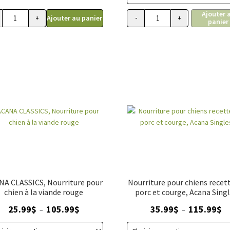
39
Ajouter 
à
Ajouter au panier
+
-
+
panier
rotéines, Nourriture pour chien Ranchlands
quantité de Nourriture pour chiens petites bouchées viandes rouges s
quantité de Nourriture 
11
NA CLASSICS, Nourriture pour
Nourriture pour chiens recet
chien à la viande rouge
porc et courge, Acana Sing
Plage
Pl
25.99
$
105.99
$
35.99
$
115.99
$
–
–
de
de
prix :
pri