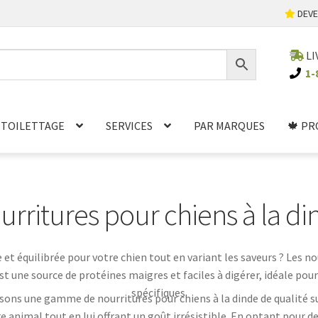
DEVE
LI
1-
TOILETTAGE
SERVICES
PAR MARQUES
🍁 PR
urritures pour chiens à la di
t équilibrée pour votre chien tout en variant les saveurs ? Les no
st une source de protéines maigres et faciles à digérer, idéale pou
spécifiques.
ns une gamme de nourritures pour chiens à la dinde de qualité s
animal tout en lui offrant un goût irrésistible. En optant pour de 