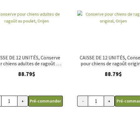
SSE DE 12 UNITÉS, Conserve
CAISSE DE 12 UNITÉS, Cons
r chiens adultes de ragoût au
pour chiens de ragoût origin
poulet, Orijen
Orijen
88.79
$
88.79
$
Pré-commander
Pré-comma
+
-
+
serve pour chiens au canard avec bouillon d'os
quantité de CAISSE DE 12 UNITÉS, Conserve pour chiens adultes de rag
quantité de Conserve po