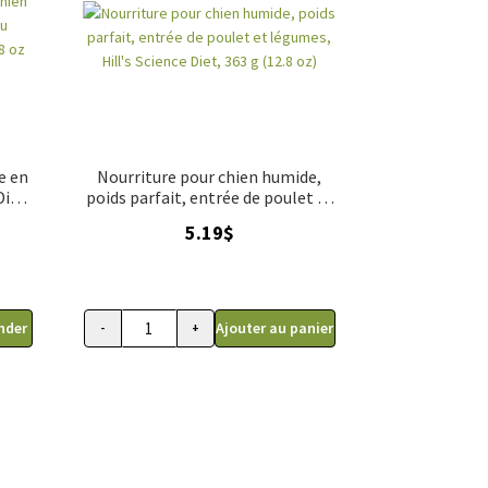
e en
Nourriture pour chien humide,
Diet,
poids parfait, entrée de poulet et
ulet
légumes, Hill's Science Diet, 363 g
5.19
$
(12.8 oz)
nder
Ajouter au panier
-
+
 saveurs
NITÉS, Nourriture en conserve pour chien Science Diet, estomac et peau s
quantité de Nourriture pour chien humide, poids parfa