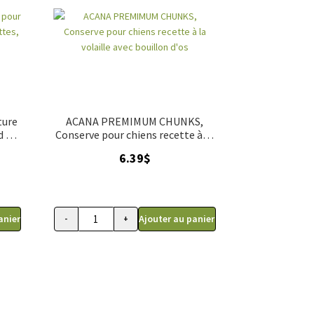
ture
ACANA PREMIMUM CHUNKS,
d en
Conserve pour chiens recette à la
volaille avec bouillon d'os
6.39
$
anier
Ajouter au panier
-
+
ked 354g 12.5 oz
ILISÉE, Nourriture pour chiens recette au canard en galettes, 397g ( 14 oz 
quantité de ACANA PREMIMUM CHUNKS, Conserve pour c