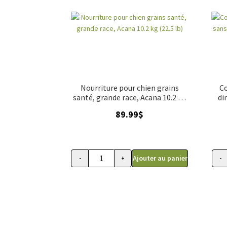
Nourriture pour chien grains
Co
santé, grande race, Acana 10.2 kg
di
(22.5 lb)
89.99
$
Ajouter au panier
-
+
-
quantité de Nourriture pour chien grains s