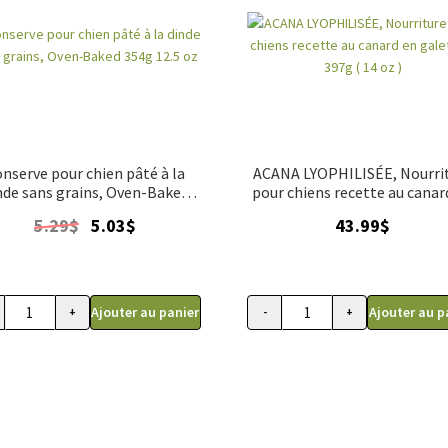
nserve pour chien pâté à la
ACANA LYOPHILISÉE, Nourri
nde sans grains, Oven-Baked
pour chiens recette au canar
354g 12.5 oz
galettes, 397g ( 14 oz )
Le
Le
5.29
$
5.03
$
43.99
$
prix
prix
initial
actuel
était :
est :
5.29$.
5.03$.
Ajouter au panier
Ajouter au p
+
-
+
anté, grande race, Acana 10.2 kg (22.5 lb)
quantité de Conserve pour chien pâté à la dinde sans grains, Oven-Ba
quantité de ACANA LYOPH