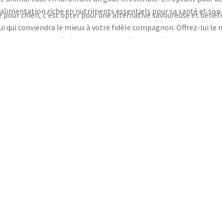
 alimentation riche en nutriments essentiels pour sa santé et son 
 pour chien, c'est opter pour une alternative savoureuse et bénéfi
ui qui conviendra le mieux à votre fidèle compagnon. Offrez-lui le m
dinde sur animauxenligne.com !