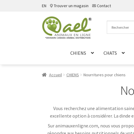
EN
Trouver un magasin
Contact
Aller
Aller
à
au
la
contenu
navigation
CHIENS
CHATS
Accueil
CHIENS
Nourritures pour chiens
No
Vous recherchez une alimentation saine e
excellente option à considérer. La dinde e
Sur animauxenligne.com, nous vous proposo
répondre aux besoins nutritionnels de votre 