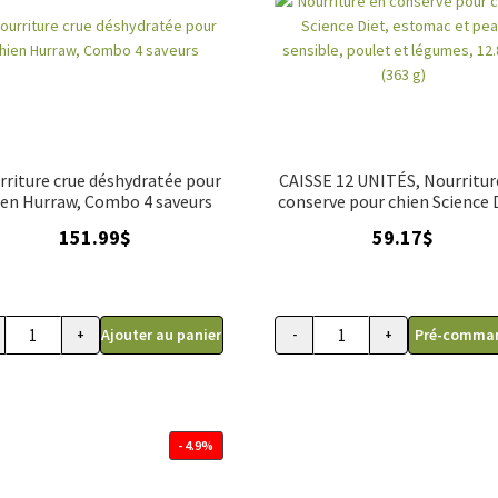
rriture crue déshydratée pour
CAISSE 12 UNITÉS, Nourritur
ien Hurraw, Combo 4 saveurs
conserve pour chien Science 
estomac et peau sensible, po
151.99
$
59.17
$
et légumes
Ajouter au panier
Pré-comma
+
-
+
e pour chiens recette à la volaille
quantité de Nourriture crue déshydratée pour chien Hurraw, Combo 4
quantité de CAISSE 12 U
- 4.9%