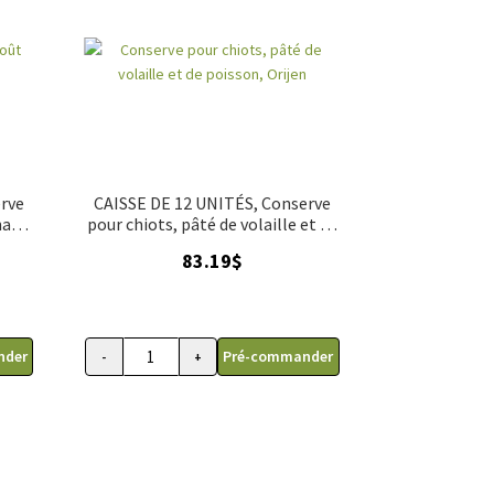
erve
CAISSE DE 12 UNITÉS, Conserve
al,
pour chiots, pâté de volaille et de
poisson, Orijen
83.19
$
nder
Pré-commander
-
+
oût au poulet, Orijen
ur chiens de ragoût original, Orijen
quantité de Conserve pour chiots, pâté de volaille e