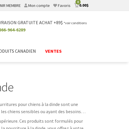
0
0.00
$
NIR MEMBRE
Mon compte
Favoris
VRAISON GRATUITE ACHAT +89$
*voir conditions
866-964-6289
ODUITS CANADIEN
VENTES
nde
urritures pour chiens à la dinde sont une
r les chiens sensibles ou ayant des besoins
upérieure. Ces produits sont formulés pour
la nourriture à la dinde, vous offrez à votre