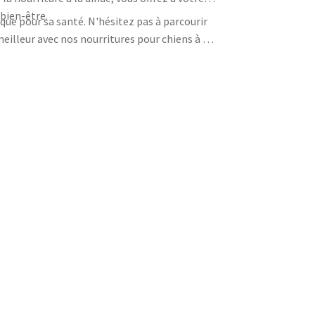
bien-être.
que pour sa santé. N'hésitez pas à parcourir
eilleur avec nos nourritures pour chiens à la