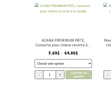
ACANA PREMIMUM PÂTÉ,
Nou
Conserve pour chiens recette à la
ch
volaille
Plage
5.69
$
64.86
$
–
de
prix :
5.69$
Ajouter au
à
-
+
-
panier
quantité de ACANA PREMIMUM PÂTÉ, Conserv
64.86$