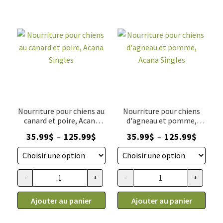
Nourriture pour chiens au
Nourriture pour chiens
canard et poire, Acana
d'agneau et pomme,
Singles
Acana Singles
Plage
Plage
35.99
$
125.99
$
35.99
$
125.99
$
–
–
de
de
prix :
prix :
35.99$
35.99$
-
+
-
+
quantité de Nourriture pour chiens au canard et poire, Acana
quantité de Nourriture pour c
à
à
125.99$
125.99$
Ajouter au panier
Ajouter au panier