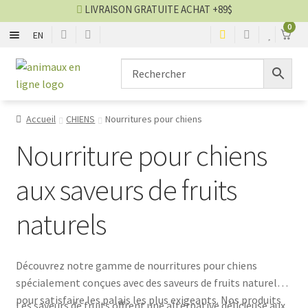
LIVRAISON GRATUITE ACHAT +89$
0
EN
CHIENS
Aller
Aller
▼
à
au
la
contenu
CHATS
▼
navigation
Accueil
CHIENS
Nourritures pour chiens
TOILETTAGE
▼
Nourriture pour chiens
SERVICES
▼
aux saveurs de fruits
naturels
PAR MARQUES
🍁 PRODUITS CANADIEN
Découvrez notre gamme de nourritures pour chiens
spécialement conçues avec des saveurs de fruits naturels
VENTES
pour satisfaire les palais les plus exigeants. Nos produits
Les saveurs de fruits offrent une alternative délicieuse aux