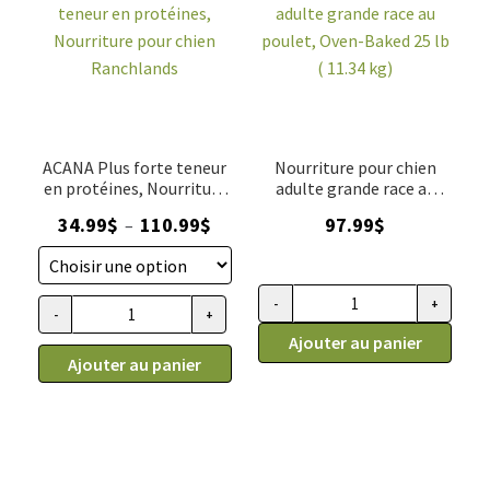
ACANA Plus forte teneur
Nourriture pour chien
en protéines, Nourriture
adulte grande race au
sèche pour chien
poulet, Oven-Baked 25 lb
Plage
34.99
$
110.99
$
97.99
$
–
Ranchlands
( 11.34 kg)
de
prix :
34.99$
-
+
quantité de Nourriture pour chi
-
+
quantité de ACANA Plus forte teneur en protéines, Nourritu
à
Ajouter au panier
110.99$
Ajouter au panier