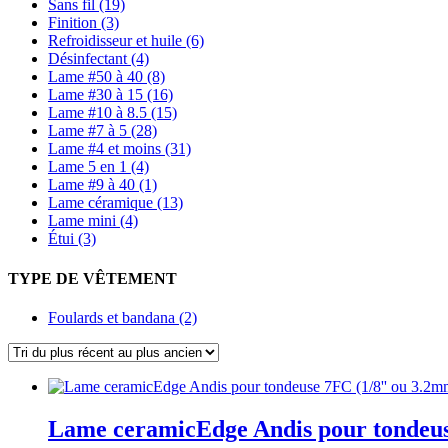
Sans fil (19)
Finition (3)
Refroidisseur et huile (6)
Désinfectant (4)
Lame #50 à 40 (8)
Lame #30 à 15 (16)
Lame #10 à 8.5 (15)
Lame #7 à 5 (28)
Lame #4 et moins (31)
Lame 5 en 1 (4)
Lame #9 à 40 (1)
Lame céramique (13)
Lame mini (4)
Étui (3)
TYPE DE VÊTEMENT
Foulards et bandana (2)
Lame ceramicEdge Andis pour tondeus