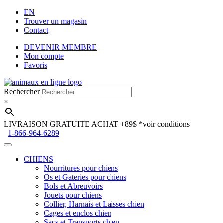
EN
Trouver un magasin
Contact
DEVENIR MEMBRE
Mon compte
Favoris
Aller
Aller
à
au
Rechercher
la
contenu
×
navigation
LIVRAISON GRATUITE ACHAT +89$
*voir conditions
1-866-964-6289
CHIENS
Nourritures pour chiens
Os et Gateries pour chiens
Bols et Abreuvoirs
Jouets pour chiens
Collier, Harnais et Laisses chien
Cages et enclos chien
Sacs et Transports chien