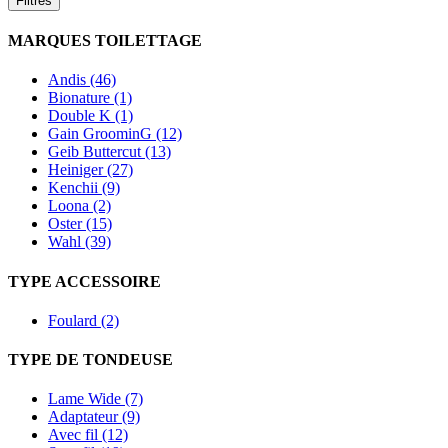
Filtres
MARQUES TOILETTAGE
Andis (46)
Bionature (1)
Double K (1)
Gain GroominG (12)
Geib Buttercut (13)
Heiniger (27)
Kenchii (9)
Loona (2)
Oster (15)
Wahl (39)
TYPE ACCESSOIRE
Foulard (2)
TYPE DE TONDEUSE
Lame Wide (7)
Adaptateur (9)
Avec fil (12)