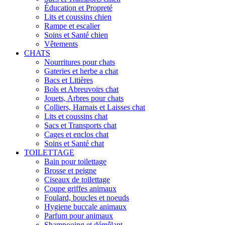
Éducation et Propreté
Lits et coussins chien
Rampe et escalier
Soins et Santé chien
Vêtements
CHATS
Nourritures pour chats
Gateries et herbe a chat
Bacs et Litières
Bols et Abreuvoirs chat
Jouets, Arbres pour chats
Colliers, Harnais et Laisses chat
Lits et coussins chat
Sacs et Transports chat
Cages et enclos chat
Soins et Santé chat
TOILETTAGE
Bain pour toilettage
Brosse et peigne
Ciseaux de toilettage
Coupe griffes animaux
Foulard, boucles et noeuds
Hygiene buccale animaux
Parfum pour animaux
Shampooing et démêlant