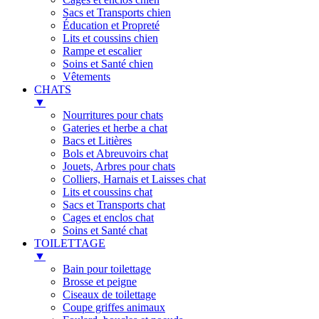
Sacs et Transports chien
Éducation et Propreté
Lits et coussins chien
Rampe et escalier
Soins et Santé chien
Vêtements
CHATS
▼
Nourritures pour chats
Gateries et herbe a chat
Bacs et Litières
Bols et Abreuvoirs chat
Jouets, Arbres pour chats
Colliers, Harnais et Laisses chat
Lits et coussins chat
Sacs et Transports chat
Cages et enclos chat
Soins et Santé chat
TOILETTAGE
▼
Bain pour toilettage
Brosse et peigne
Ciseaux de toilettage
Coupe griffes animaux