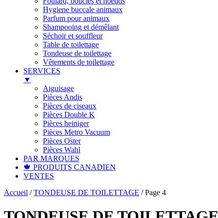
Foulard, boucles et noeuds
Hygiene buccale animaux
Parfum pour animaux
Shampooing et démêlant
Séchoir et souffleur
Table de toilettage
Tondeuse de toilettage
Vêtements de toilettage
SERVICES
▼
Aiguisage
Pièces Andis
Pièces de ciseaux
Pièces Double K
Pièces heiniger
Pièces Metro Vacuum
Pièces Oster
Pièces Wahl
PAR MARQUES
🍁 PRODUITS CANADIEN
VENTES
Accueil
/
TONDEUSE DE TOILETTAGE
/
Page 4
TONDEUSE DE TOILETTAG