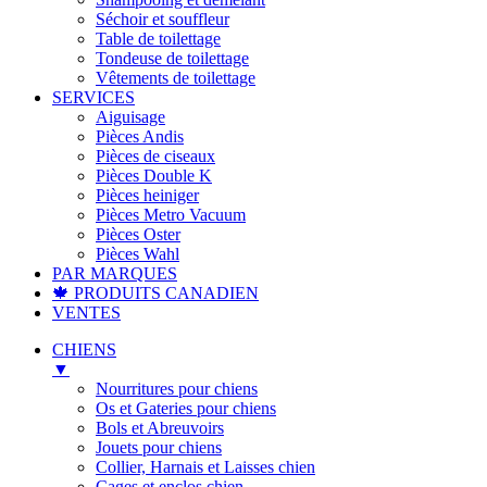
Séchoir et souffleur
Table de toilettage
Tondeuse de toilettage
Vêtements de toilettage
SERVICES
Aiguisage
Pièces Andis
Pièces de ciseaux
Pièces Double K
Pièces heiniger
Pièces Metro Vacuum
Pièces Oster
Pièces Wahl
PAR MARQUES
🍁 PRODUITS CANADIEN
VENTES
CHIENS
▼
Nourritures pour chiens
Os et Gateries pour chiens
Bols et Abreuvoirs
Jouets pour chiens
Collier, Harnais et Laisses chien
Cages et enclos chien