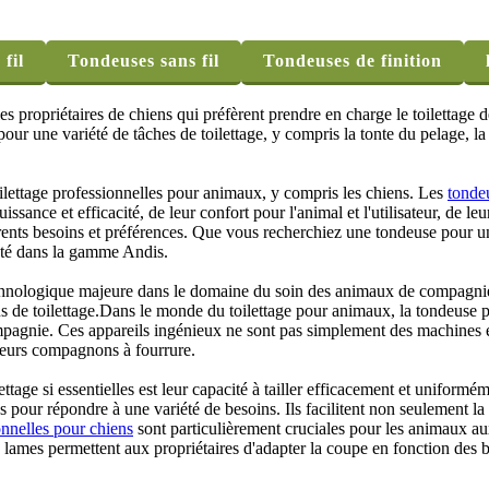
fil
Tondeuses sans fil
Tondeuses de finition
 propriétaires de chiens qui préfèrent prendre en charge le toilettage de
 pour une variété de tâches de toilettage, y compris la tonte du pelage, la
ettage professionnelles pour animaux, y compris les chiens. Les
tonde
ssance et efficacité, de leur confort pour l'animal et l'utilisateur, de le
ents besoins et préférences. Que vous recherchiez une tondeuse pour une
apté dans la gamme Andis.
hnologique majeure dans le domaine du soin des animaux de compagnie. C
sus de toilettage.Dans le monde du toilettage pour animaux, la tondeuse p
ompagnie. Ces appareils ingénieux ne sont pas simplement des machines él
 leurs compagnons à fourrure.
ttage si essentielles est leur capacité à tailler efficacement et uniformém
s pour répondre à une variété de besoins. Ils facilitent non seulement 
nnelles pour chiens
sont particulièrement cruciales pour les animaux aux 
s lames permettent aux propriétaires d'adapter la coupe en fonction des 